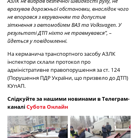
АЗЛК не вибрав безпечної швидкості руху, не
врахував дорожньої обстановки, внаслідок чого
не впорався з керуванням та допустив
зіткнення з автомобілем ВАЗ та Volksvagen. У
результаті ДТП ніхто не травмувався”, –
йдеться у повідомленні.
На керманича транспортного засобу АЗЛК
інспектори склали протокол про
адміністративне правопорушення за ст. 124
(Порушення ПДР України, що призвело до ДТП)
КУпАП.
Слідкуйте за нашими новинами в Телеграм-
каналі
Субота Онлайн