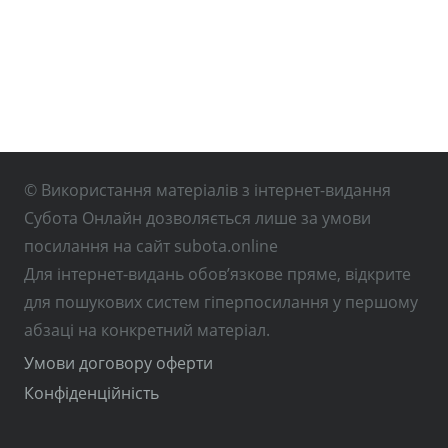
© Використання матеріалів з інтернет-видання
Субота Онлайн дозволяється лише за умови
посилання на сайт subota.online
Для інтернет-видань обов’язкове пряме, відкрите
для пошукових систем гіперпосилання у першому
абзаці на конкретний матеріал.
Умови договору оферти
Конфіденційність