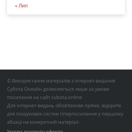
« Лип
© Використання матеріалів з інтернет-видання
Субота Онлайн дозволяється лише за умови
посилання на сайт subota.online
Для інтернет-видань обов’язкове пряме, відкрите
для пошукових систем гіперпосилання у першому
абзаці на конкретний матеріал.
Умови договору оферти