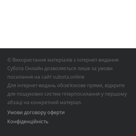
© Використання матеріалів з інтернет-видання
Субота Онлайн дозволяється лише за умови
посилання на сайт subota.online
Для інтернет-видань обов’язкове пряме, відкрите
для пошукових систем гіперпосилання у першому
абзаці на конкретний матеріал.
Умови договору оферти
Конфіденційність