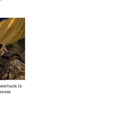
аються із
юком