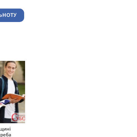
ЬНОТУ
рщині
треба