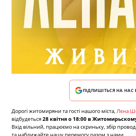
ПІДПИШІТЬСЯ НА НАС 
Дорогі житомиряни та гості нашого міста,
Лєна Ш
відбудеться
28 квітня о 18:00
в Житомирьскому
Вхід вільний, працюємо на скриньку, збір прово
та наближайте нашу перемогу разом з нами.