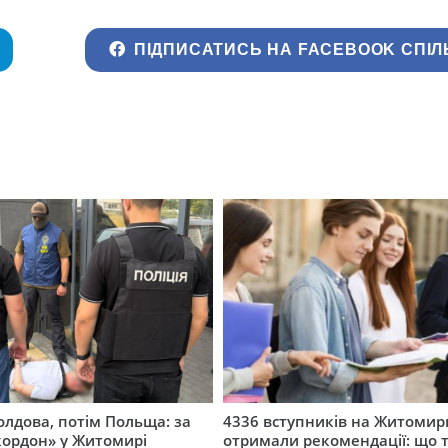
ПІДПИСАТИСЬ НА FACEBOOK СПІЛ
лдова, потім Польща: за
4336 вступників на Житоми
кордон» у Житомирі
отримали рекомендації: що 