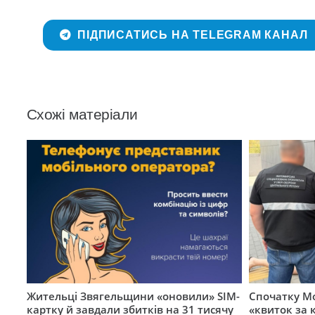
ПІДПИСАТИСЬ НА TELEGRAM КАНАЛ
Схожі матеріали
Жительці Звягельщини «оновили» SIM-
Спочатку Мо
картку й завдали збитків на 31 тисячу
«квиток за 