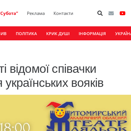
“Субота”
Реклама
Контакти
ЗИВ
ПОЛІТИКА
КРИК ДУШІ
ІНФОРМАЦІЯ
УКРАЇН
і відомої співачки
 українських вояків