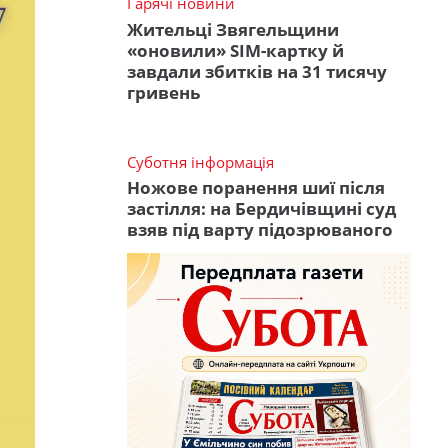
Гарячі новини
Жительці Звягельщини
«оновили» SIM-картку й
завдали збитків на 31 тисячу
гривень
Суботня інформація
Ножове поранення шиї після
застілля: на Бердичівщині суд
взяв під варту підозрюваного