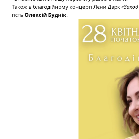
Також в благодійному концерті Лєни Дарк
«Заход
гість
Олексій Буднік
.