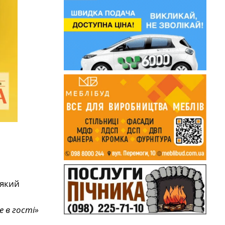
 який
 в гості»