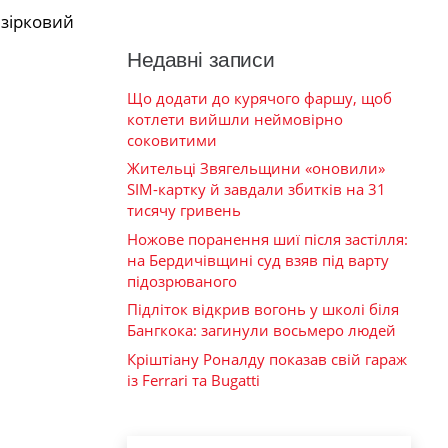
 зірковий
Недавні записи
Що додати до курячого фаршу, щоб
котлети вийшли неймовірно
соковитими
Жительці Звягельщини «оновили»
SIM-картку й завдали збитків на 31
тисячу гривень
Ножове поранення шиї після застілля:
на Бердичівщині суд взяв під варту
підозрюваного
Підліток відкрив вогонь у школі біля
Бангкока: загинули восьмеро людей
Кріштіану Роналду показав свій гараж
із Ferrari та Bugatti