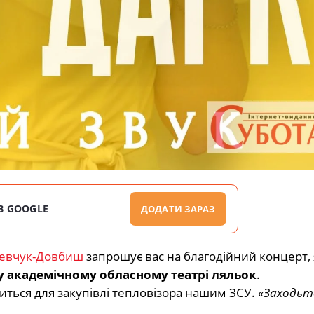
В GOOGLE
ДОДАТИ ЗАРАЗ
евчук-Довбиш
запрошує вас на благодійний концерт,
 академічному обласному театрі ляльок
.
диться для закупівлі тепловізора нашим ЗСУ.
«Заходьте