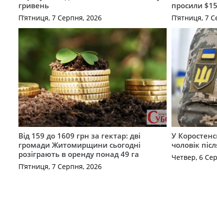
гривень
просили $15
П’ятниця, 7 Серпня, 2026
П’ятниця, 7 С
Від 159 до 1609 грн за гектар: дві
У Коростенс
громади Житомирщини сьогодні
чоловік піс
розіграють в оренду понад 49 га
Четвер, 6 Се
П’ятниця, 7 Серпня, 2026