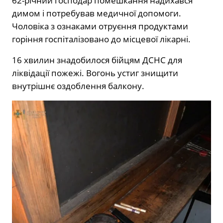
62-річний господар помешкання надихався
димом і потребував медичної допомоги.
Чоловіка з ознаками отруєння продуктами
горіння госпіталізовано до місцевої лікарні.
16 хвилин знадобилося бійцям ДСНС для
ліквідації пожежі. Вогонь устиг знищити
внутрішнє оздоблення балкону.