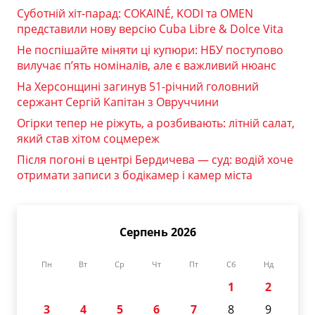
Суботній хіт-парад: COKAINÉ, KODI та OMEN
представили нову версію Cuba Libre & Dolce Vita
Не поспішайте міняти ці купюри: НБУ поступово
вилучає п’ять номіналів, але є важливий нюанс
На Херсонщині загинув 51-річний головний
сержант Сергій Капітан з Овруччини
Огірки тепер не ріжуть, а розбивають: літній салат,
який став хітом соцмереж
Після погоні в центрі Бердичева — суд: водій хоче
отримати записи з бодікамер і камер міста
Серпень 2026
Пн
Вт
Ср
Чт
Пт
Сб
Нд
1
2
3
4
5
6
7
8
9