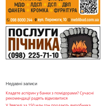
Недавні записи
Кладете аспірин у банки з помідорами? Сучасні
рекомендації радять відмовитися
У Звягелі за 150 млн грн продають виробника