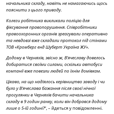
начальника складу, навіть не намагаючись щось
пояснити з цього приводу.
Колеги робітника викликали поліцію для
фіксування правопорушення. Співробітники
правоохоронних органів зреагували оперативно
та невдовзі вже складали протокол під стінами
ТОВ «Кромберг енд Шуберт Україна ЖУ».
Додому в Черняхів, звісно ж, В’ячеславу довелось
добиратися своїми силами, оскільки автобуси
компанії вже повезли людей по їхнім домівкам.
Цікаво, на що надіялось керівництво заводу і чи
було у В’ячеслава бажання після своєї нічної
прогулянки в Черняхів бачити начальника
складу в 9 годин ранку, коли він добрався додому
лише о 5-ій годині?
“, – йдеться у повідомленні.