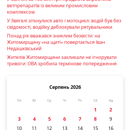
ветпрепаратів із великим промисловим
комплексом
У Звягелі зіткнулися авто і мотоцикл: водій був без
свідомості, водійку деблокували рятувальники
Понад рік вважався зниклим безвісти: на
Житомирщину «на щиті» повертається Іван
Недашківський
Жителів Житомирщини закликали не ігнорувати
тривоги: ОВА зробила термінове попередження
Серпень 2026
Пн
Вт
Ср
Чт
Пт
Сб
Нд
1
2
3
4
5
6
7
8
9
10
11
12
13
14
15
16