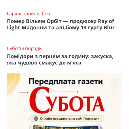
Гарячі новини
,
Світ
Помер Вільям Орбіт — продюсер Ray of
Light Мадонни та альбому 13 гурту Blur
Суботні поради
Помідори з перцем за годину: закуска,
яка чудово смакує до м’яса