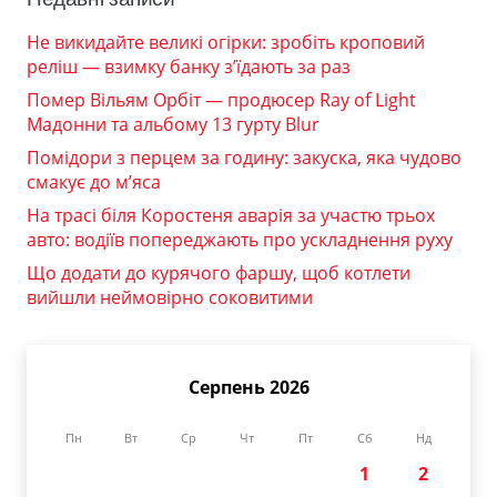
Не викидайте великі огірки: зробіть кроповий
реліш — взимку банку з’їдають за раз
Помер Вільям Орбіт — продюсер Ray of Light
Мадонни та альбому 13 гурту Blur
Помідори з перцем за годину: закуска, яка чудово
смакує до м’яса
На трасі біля Коростеня аварія за участю трьох
авто: водіїв попереджають про ускладнення руху
Що додати до курячого фаршу, щоб котлети
вийшли неймовірно соковитими
Серпень 2026
Пн
Вт
Ср
Чт
Пт
Сб
Нд
1
2