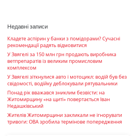
Недавні записи
Кладете аспірин у банки з помідорами? Сучасні
рекомендації радять відмовитися
У Звягелі за 150 млн грн продають виробника
ветпрепаратів із великим промисловим
комплексом
У Звягелі зіткнулися авто і мотоцикл: водій був без
свідомості, водійку деблокували рятувальники
Понад рік вважався зниклим безвісти: на
Житомирщину «на щиті» повертається Іван
Недашківський
Жителів Житомирщини закликали не ігнорувати
тривоги: ОВА зробила термінове попередження