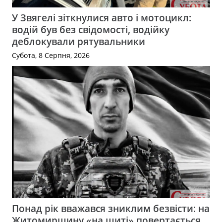
У Звягелі зіткнулися авто і мотоцикл:
водій був без свідомості, водійку
деблокували рятувальники
Субота, 8 Серпня, 2026
Понад рік вважався зниклим безвісти: на
Житомирщину «на щиті» повертається