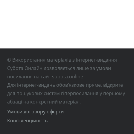
© Використання матеріалів з інтернет-видання
Субота Онлайн дозволяється лише за умови
посилання на сайт subota.online
Для інтернет-видань обов’язкове пряме, відкрите
для пошукових систем гіперпосилання у першому
абзаці на конкретний матеріал.
Умови договору оферти
Конфіденційність