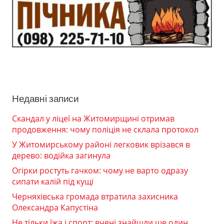
Недавні записи
Скандал у ліцеї на Житомирщині отримав
продовження: чому поліція не склала протокол
У Житомирському районі легковик врізався в
дерево: водійка загинула
Огірки ростуть гачком: чому не варто одразу
сипати калій під кущі
Черняхівська громада втратила захисника
Олександра Капустіна
Не тільки їжа і спорт: вчені знайшли ще один