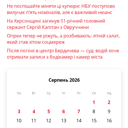
Не поспішайте міняти ці купюри: НБУ поступово
вилучає п’ять номіналів, але є важливий нюанс
На Херсонщині загинув 51-річний головний
сержант Сергій Капітан з Овруччини
Огірки тепер не ріжуть, а розбивають: літній салат,
який став хітом соцмереж
Після погоні в центрі Бердичева — суд: водій хоче
отримати записи з бодікамер і камер міста
Серпень 2026
Пн
Вт
Ср
Чт
Пт
Сб
Нд
1
2
3
4
5
6
7
8
9
10
11
12
13
14
15
16