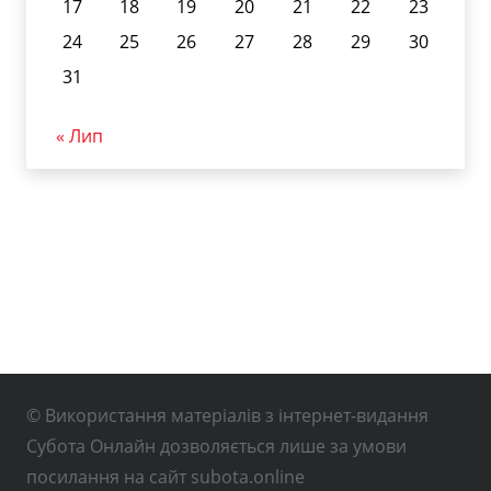
17
18
19
20
21
22
23
24
25
26
27
28
29
30
31
« Лип
© Використання матеріалів з інтернет-видання
Субота Онлайн дозволяється лише за умови
посилання на сайт subota.online