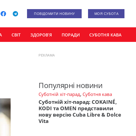
ПОВІДОМИТИ НОВИНУ
МОЯ СУБОТА
А
СВІТ
ЗДОРОВ’Я
ПОРАДИ
СУБОТНЯ КАВА
РЕКЛАМА
Популярні новини
Суботній хіт-парад
,
Суботня кава
Суботній хіт-парад: COKAINÉ,
KODI та OMEN представили
нову версію Cuba Libre & Dolce
Vita