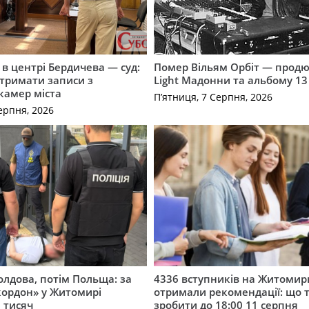
і в центрі Бердичева — суд:
Помер Вільям Орбіт — продю
отримати записи з
Light Мадонни та альбому 13 
 камер міста
П’ятниця, 7 Серпня, 2026
ерпня, 2026
лдова, потім Польща: за
4336 вступників на Житоми
кордон» у Житомирі
отримали рекомендації: що 
 тисяч
зробити до 18:00 11 серпня