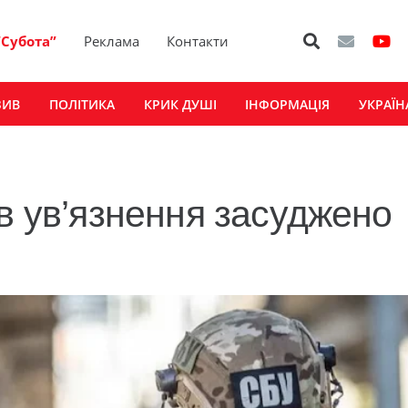
“Субота”
Реклама
Контакти
ЗИВ
ПОЛІТИКА
КРИК ДУШІ
ІНФОРМАЦІЯ
УКРАЇН
ів ув’язнення засуджено