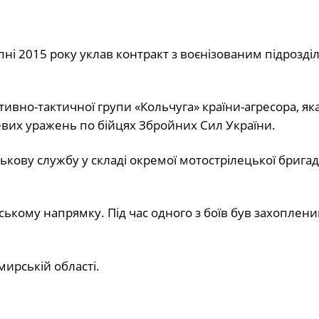
пні 2015 року уклав контракт з воєнізованим підрозді
ивно-тактичної групи «Кольчуга» країни-агресора, яка
евих уражень по бійцях Збройних Сил України.
кову службу у складі окремої мотострілецької бригад
вському напрямку. Під час одного з боїв був захоплени
ирській області.