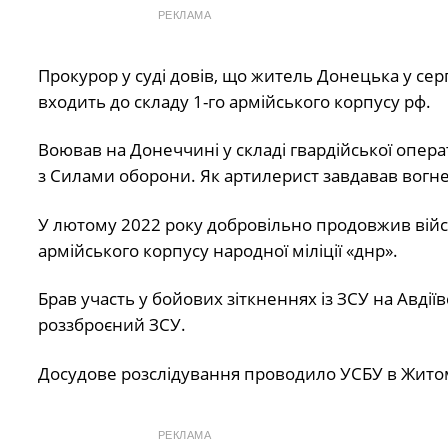
РЕКЛАМА
Прокурор у суді довів, що житель Донецька у сер
входить до складу 1-го армійського корпусу рф.
Воював на Донеччині у складі гвардійської операт
з Силами оборони. Як артилерист завдавав вогн
У лютому 2022 року добровільно продовжив війсь
армійського корпусу народної міліції «днр».
Брав участь у бойових зіткненнях із ЗСУ на Авдії
роззброєний ЗСУ.
Досудове розслідування проводило УСБУ в Житом
РЕКЛАМА