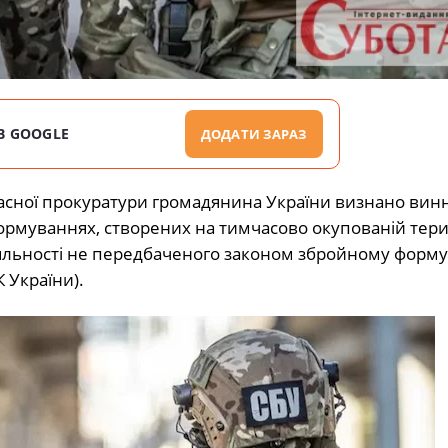
В GOOGLE
ДОДАТИ ЗАРАЗ
асної прокуратури громадянина України визнано вин
формуваннях, створених на тимчасово окупованій тери
 діяльності не передбаченого законом збройному форму
КК України).