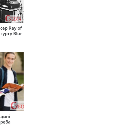
сер Ray of
гурту Blur
рщині
треба