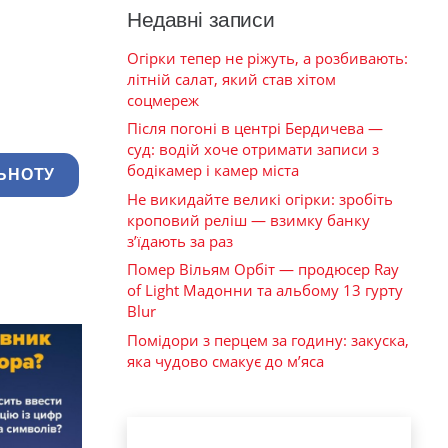
Недавні записи
Огірки тепер не ріжуть, а розбивають:
літній салат, який став хітом
соцмереж
Після погоні в центрі Бердичева —
суд: водій хоче отримати записи з
бодікамер і камер міста
ЬНОТУ
Не викидайте великі огірки: зробіть
кроповий реліш — взимку банку
з’їдають за раз
Помер Вільям Орбіт — продюсер Ray
of Light Мадонни та альбому 13 гурту
Blur
Помідори з перцем за годину: закуска,
яка чудово смакує до м’яса