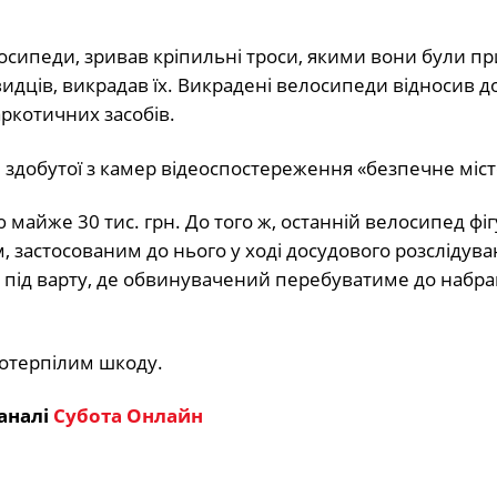
осипеди, зривав кріпильні троси, якими вони були пр
видців, викрадав їх. Викрадені велосипеди відносив д
ркотичних засобів.
, здобутої з камер відеоспостереження «безпечне міст
майже 30 тис. грн. До того ж, останній велосипед фі
 застосованим до нього у ході досудового розслідува
и під варту, де обвинувачений перебуватиме до набр
потерпілим шкоду.
аналі
Субота Онлайн