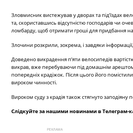
Зловмисник вистежував у дворах та під’їздах вел
та, скориставшись відсутністю господарів чи оче
ломбарду, щоб отримати гроші для придбання на
Злочини розкрили, зокрема, і завдяки інформації
Доведено викрадення п’яти велосипедів вартістю 
викрав, вже перебуваючи під домашнім арештом,
попередніх крадіжок. Після цього його помістил
вироком чинності.
Вироком суду з крадія також стягнуто заподіяну 
Слідкуйте за нашими новинами в Телеграм-к
РЕКЛАМА