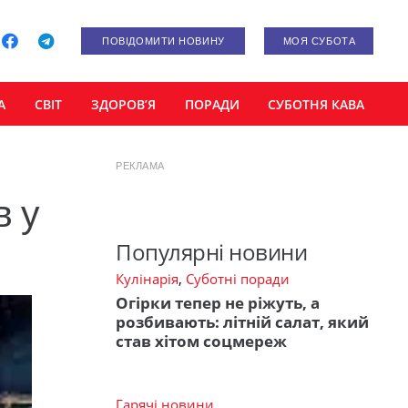
ПОВІДОМИТИ НОВИНУ
МОЯ СУБОТА
А
СВІТ
ЗДОРОВ’Я
ПОРАДИ
СУБОТНЯ КАВА
РЕКЛАМА
в у
Популярні новини
Кулінарія
,
Суботні поради
Огірки тепер не ріжуть, а
розбивають: літній салат, який
став хітом соцмереж
Гарячі новини