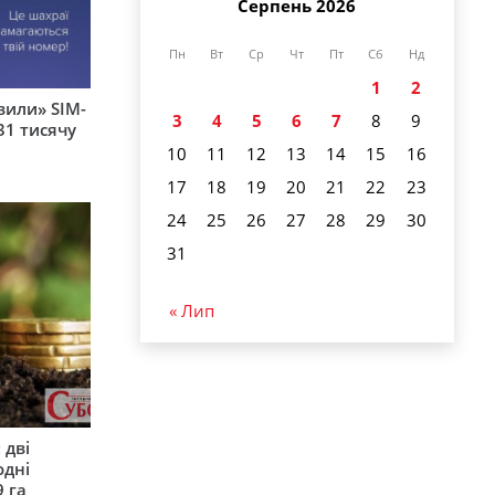
Серпень 2026
Пн
Вт
Ср
Чт
Пт
Сб
Нд
1
2
вили» SIM-
3
4
5
6
7
8
9
31 тисячу
10
11
12
13
14
15
16
17
18
19
20
21
22
23
24
25
26
27
28
29
30
31
« Лип
 дві
одні
9 га