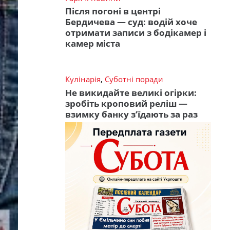
Після погоні в центрі
Бердичева — суд: водій хоче
отримати записи з бодікамер і
камер міста
Кулінарія
,
Суботні поради
Не викидайте великі огірки:
зробіть кроповий реліш —
взимку банку з’їдають за раз