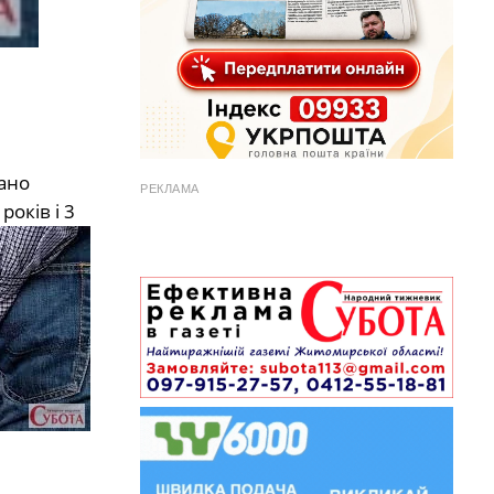
ано
РЕКЛАМА
оків і 3