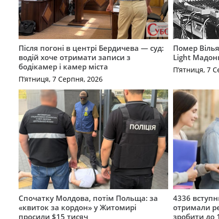
Після погоні в центрі Бердичева — суд:
Помер Вілья
водій хоче отримати записи з
Light Мадон
бодікамер і камер міста
П’ятниця, 7 С
П’ятниця, 7 Серпня, 2026
Спочатку Молдова, потім Польща: за
4336 вступ
«квиток за кордон» у Житомирі
отримали ре
просили $15 тисяч
зробити до 