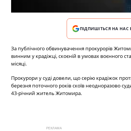
ПІДПИШІТЬСЯ НА НАС 
За публічного обвинувачення прокурорів Житом
винним у крадіжці, скоєній в умовах воєнного ста
місяці.
Прокурори у суді довели, що серію крадіжок прот
березня поточного років скоїв неодноразово суд
43-річний житель Житомира.
РЕКЛАМА