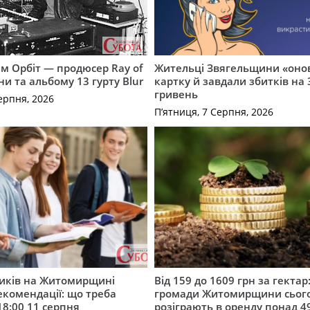
м Орбіт — продюсер Ray of
Жительці Звягельщини «оно
ни та альбому 13 гурту Blur
картку й завдали збитків на 
гривень
ерпня, 2026
П’ятниця, 7 Серпня, 2026
ників на Житомирщині
Від 159 до 1609 грн за гектар:
комендації: що треба
громади Житомирщини сьог
18:00 11 серпня
розіграють в оренду понад 4