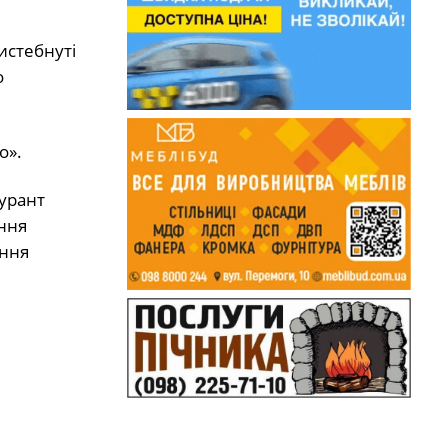
истебнуті
о
о».
гурант
ння
ання