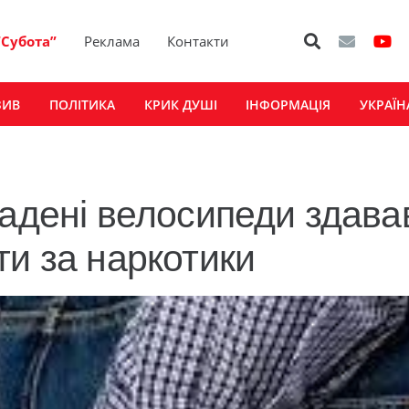
“Субота”
Реклама
Контакти
ЗИВ
ПОЛІТИКА
КРИК ДУШІ
ІНФОРМАЦІЯ
УКРАЇН
радені велосипеди здава
ти за наркотики