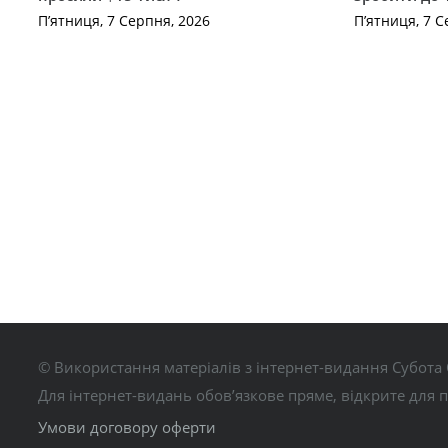
П’ятниця, 7 Серпня, 2026
П’ятниця, 7 С
© Використання матеріалів з інтернет-видання Субота 
Для інтернет-видань обов’язкове пряме, відкрите для 
Умови договору оферти