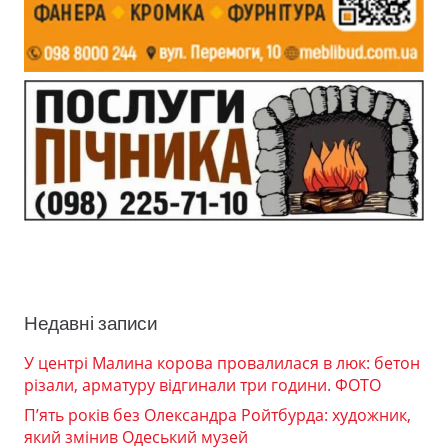
Недавні записи
У центрі Малина корова провалилася в люк: бетон
різали, арматуру відгинали три години. ФОТО
П’ять років без Олександра Ройтбурда: художник,
який змінив Одеський музей