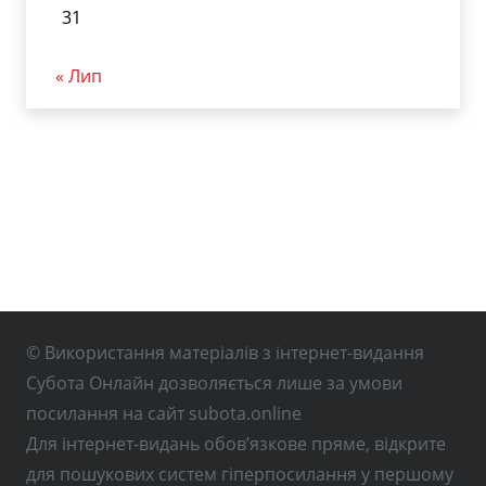
31
« Лип
© Використання матеріалів з інтернет-видання
Субота Онлайн дозволяється лише за умови
посилання на сайт subota.online
Для інтернет-видань обов’язкове пряме, відкрите
для пошукових систем гіперпосилання у першому