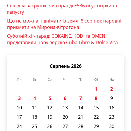
Сіль для закруток: чи справді Е536 псує огірки та
капусту
Що не можна піднімати із землі 8 серпня: народні
прикмети на Мирона-вітрогона
Суботній хіт-парад: COKAINÉ, KODI та OMEN
представили нову версію Cuba Libre & Dolce Vita
Серпень 2026
Пн
Вт
Ср
Чт
Пт
Сб
Нд
1
2
3
4
5
6
7
8
9
10
11
12
13
14
15
16
17
18
19
20
21
22
23
24
25
26
27
28
29
30