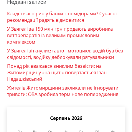
Недавні записи
Кладете аспірин у банки з помідорами? Сучасні
рекомендації радять відмовитися
У Звягелі за 150 млн грн продають виробника
ветпрепаратів із великим промисловим
комплексом
У Звягелі зіткнулися авто і мотоцикл: водій був без
свідомості, водійку деблокували рятувальники
Понад рік вважався зниклим безвісти: на
Житомирщину «на щиті» повертається Іван
Недашківський
Жителів Житомирщини закликали не ігнорувати
тривоги: ОВА зробила термінове попередження
Серпень 2026
Пн
Вт
Ср
Чт
Пт
Сб
Нд