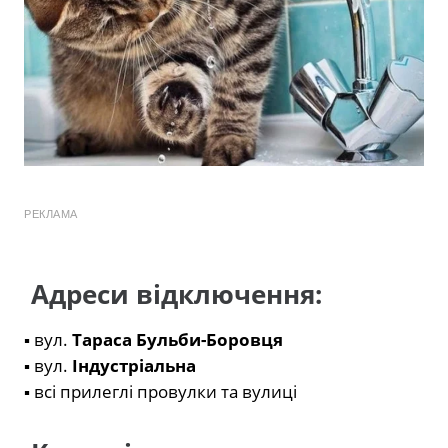
РЕКЛАМА
Адреси відключення:
▪️ вул.
Тараса Бульби-Боровця
▪️ вул.
Індустріальна
▪️ всі прилеглі провулки та вулиці