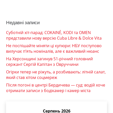
Недавні записи
Суботній хіт-парад: COKAINÉ, KODI та OMEN
представили нову версію Cuba Libre & Dolce Vita
Не поспішайте міняти ці купюри: НБУ поступово
вилучає п’ять номіналів, але є важливий нюанс
На Херсонщині загинув 51-річний головний
сержант Сергій Капітан з Овруччини
Огірки тепер не ріжуть, а розбивають: літній салат,
який став хітом соцмереж
Після погоні в центрі Бердичева — суд: водій хоче
отримати записи з бодікамер і камер міста
Серпень 2026