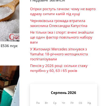
Огірки ростуть гачком: чому не варто
одразу сипати калій під кущі
Черняхівська громада втратила
захисника Олександра Капустіна
Не тільки їжа і спорт: вчені знайшли
ще один фактор повільного набору
ваги
 Е536 псує
У Житомирі Mercedes зіткнувся з
Yamaha: 18-річного мотоцикліста
госпіталізували
Пенсія у 2026 році: скільки стажу
потрібно у 60, 63 і 65 років
Серпень 2026
Пн
Вт
Ср
Чт
Пт
Сб
Нд