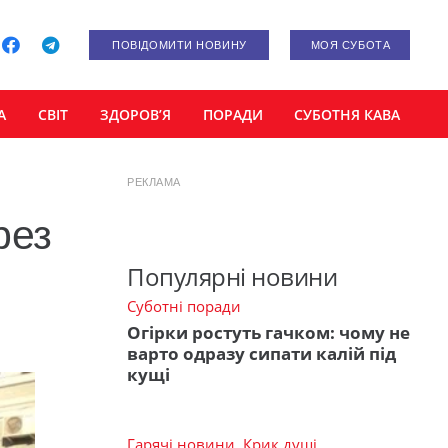
ПОВІДОМИТИ НОВИНУ
МОЯ СУБОТА
А
СВІТ
ЗДОРОВ’Я
ПОРАДИ
СУБОТНЯ КАВА
РЕКЛАМА
рез
Популярні новини
Суботні поради
Огірки ростуть гачком: чому не
варто одразу сипати калій під
кущі
Гарячі новини
,
Крик душі