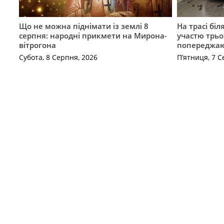
Що не можна піднімати із землі 8
На трасі біл
серпня: народні прикмети на Мирона-
участю трьох
вітрогона
попереджаю
Субота, 8 Серпня, 2026
П’ятниця, 7 С