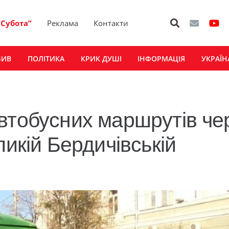
“Субота”
Реклама
Контакти
ЗИВ
ПОЛІТИКА
КРИК ДУШІ
ІНФОРМАЦІЯ
УКРАЇН
втобусних маршрутів че
ликій Бердичівській