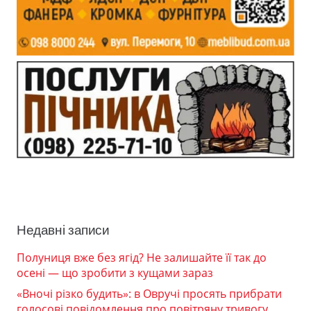
Недавні записи
Полуниця вже без ягід? Не залишайте її так до
осені — що зробити з кущами зараз
«Вночі різко будить»: в Овручі просять прибрати
голосові повідомлення про повітряну тривогу