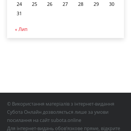
24
25
26
27
28
29
30
31
« Лип
© Використання матеріалів з інтернет-видання
Субота Онлайн дозволяється лише за умови
посилання на сайт subota.online
Для інтернет-видань обов’язкове пряме, відкрите