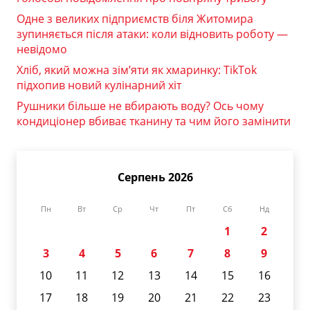
Одне з великих підприємств біля Житомира
зупиняється після атаки: коли відновить роботу —
невідомо
Хліб, який можна зім’яти як хмаринку: TikTok
підхопив новий кулінарний хіт
Рушники більше не вбирають воду? Ось чому
кондиціонер вбиває тканину та чим його замінити
Серпень 2026
Пн
Вт
Ср
Чт
Пт
Сб
Нд
1
2
3
4
5
6
7
8
9
10
11
12
13
14
15
16
17
18
19
20
21
22
23