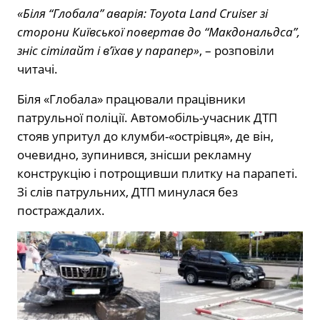
«Біля “Глобала” аварія: Toyota Land Cruiser зі
сторони Київської повертав до “Макдональдса”,
зніс сітілайт і в’їхав у парапер»
, – розповіли
читачі.
Біля «Глобала» працювали працівники
патрульної поліції. Автомобіль-учасник ДТП
стояв упритул до клумби-«острівця», де він,
очевидно, зупинився, знісши рекламну
конструкцію і потрощивши плитку на парапеті.
Зі слів патрульних, ДТП минулася без
постраждалих.