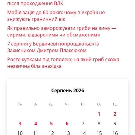
після проходження ВЛК
Мобілізація до 60 років: чому в Україні не
знижують граничний вік
Як правильно заморожувати гриби на зиму —
сирими, відвареними чи обсмаженими
7 серпня у Бердичеві попрощаються із
Захисником Дмитром Плаксюком
Росте купками під тополею: на який гриб схожа
незвична біла знахідка
Серпень 2026
Пн
Вт
Ср
Чт
Пт
Сб
Нд
1
2
3
4
5
6
7
8
9
10
11
12
13
14
15
16