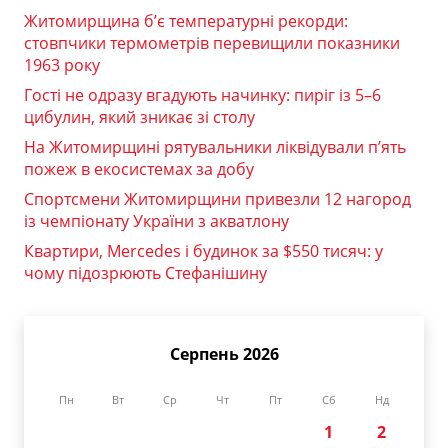
Житомирщина б’є температурні рекорди:
стовпчики термометрів перевищили показники
1963 року
Гості не одразу вгадують начинку: пиріг із 5–6
цибулин, який зникає зі столу
На Житомирщині рятувальники ліквідували п’ять
пожеж в екосистемах за добу
Спортсмени Житомирщини привезли 12 нагород
із чемпіонату України з акватлону
Квартири, Mercedes і будинок за $550 тисяч: у
чому підозрюють Стефанішину
Серпень 2026
Пн
Вт
Ср
Чт
Пт
Сб
Нд
1
2