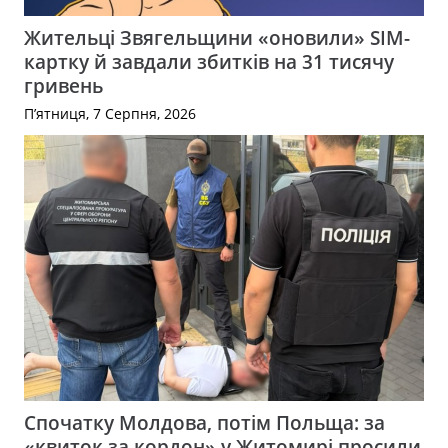
Жительці Звягельщини «оновили» SIM-
картку й завдали збитків на 31 тисячу
гривень
П’ятниця, 7 Серпня, 2026
Спочатку Молдова, потім Польща: за
«квиток за кордон» у Житомирі просили