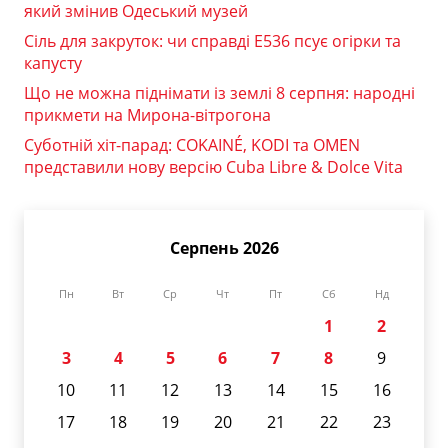
який змінив Одеський музей
Сіль для закруток: чи справді Е536 псує огірки та
капусту
Що не можна піднімати із землі 8 серпня: народні
прикмети на Мирона-вітрогона
Суботній хіт-парад: COKAINÉ, KODI та OMEN
представили нову версію Cuba Libre & Dolce Vita
Серпень 2026
Пн
Вт
Ср
Чт
Пт
Сб
Нд
1
2
3
4
5
6
7
8
9
10
11
12
13
14
15
16
17
18
19
20
21
22
23