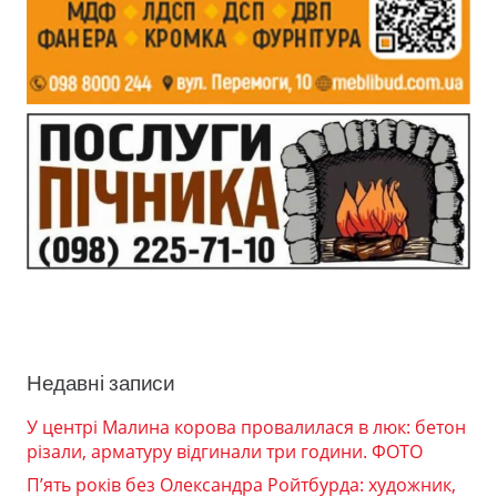
Недавні записи
У центрі Малина корова провалилася в люк: бетон
різали, арматуру відгинали три години. ФОТО
П’ять років без Олександра Ройтбурда: художник,