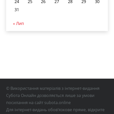
24
25
26
27
28
29
30
31
« Лип
© Використання матеріалів з інтернет-видання
Субота Онлайн дозволяється лише за умови
посилання на сайт subota.online
Для інтернет-видань обов’язкове пряме, відкрите