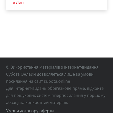
« Лип
© Використання матеріалів з інтернет-видання
Субота Онлайн дозволяється лише за умови
посилання на сайт subota.online
Для інтернет-видань обов’язкове пряме, відкрите
для пошукових систем гіперпосилання у першому
абзаці на конкретний матеріал.
Умови договору оферти