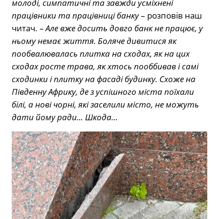
молоді, симпатичні та завжди усміхнені
працівники та працівниці банку
– розповів наш
читач.
– Але вже досить довго банк не працює, у
ньому немає життя. Боляче дивитися як
пообвалювалась плитка на сходах, як на цих
сходах росте трава, як хтось пооббивав і самі
сходинки і плитку на фасаді будинку. Схоже на
Південну Африку, де з успішного міста поїхали
білі, а нові чорні, які заселили місто, не можуть
дати йому ради… Шкода…