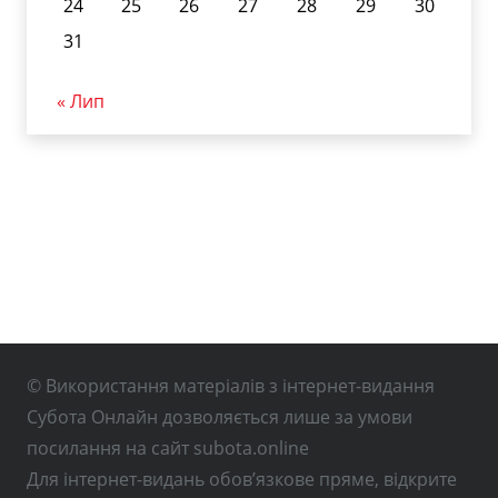
24
25
26
27
28
29
30
31
« Лип
© Використання матеріалів з інтернет-видання
Субота Онлайн дозволяється лише за умови
посилання на сайт subota.online
Для інтернет-видань обов’язкове пряме, відкрите