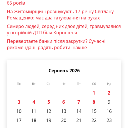
65 років
На Житомирщині розшукують 17-річну Світлану
Ромащенко: має два татуювання на руках
Семеро людей, серед них двоє дітей, травмувалися
у потрійній ДТП біля Коростеня
Перевертаєте банки після закрутки? Сучасні
рекомендації радять робити інакше
Серпень 2026
Пн
Вт
Ср
Чт
Пт
Сб
Нд
1
2
3
4
5
6
7
8
9
10
11
12
13
14
15
16
17
18
19
20
21
22
23