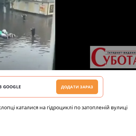
В GOOGLE
ДОДАТИ ЗАРАЗ
хлопці каталися на гідроциклі по затопленій вулиці