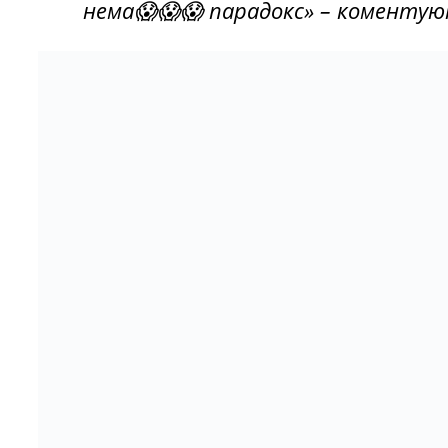
нема😱😱😱 парадокс» – коменту