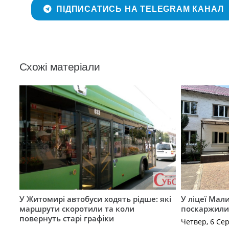
ПІДПИСАТИСЬ НА TELEGRAM КАНАЛ
Схожі матеріали
У Житомирі автобуси ходять рідше: які
У ліцеї Мал
маршрути скоротили та коли
поскаржилис
повернуть старі графіки
Четвер, 6 Се