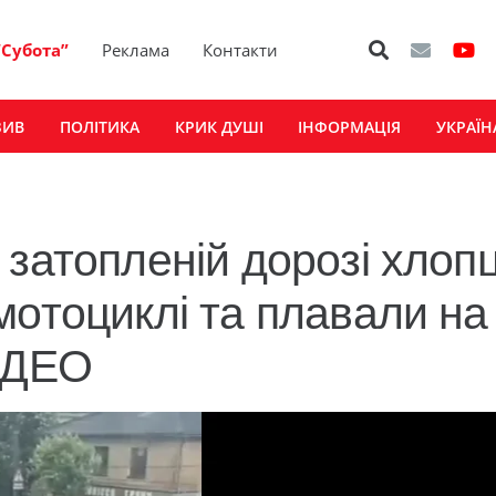
“Субота”
Реклама
Контакти
ЗИВ
ПОЛІТИКА
КРИК ДУШІ
ІНФОРМАЦІЯ
УКРАЇН
затопленій дорозі хлопц
мотоциклі та плавали на
ВІДЕО