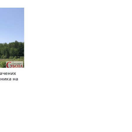
начених
зника на