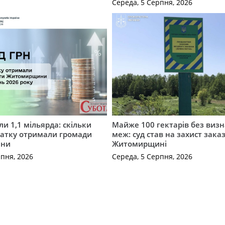
Середа, 5 Серпня, 2026
и 1,1 мільярда: скільки
Майже 100 гектарів без виз
датку отримали громади
меж: суд став на захист зака
ини
Житомирщині
рпня, 2026
Середа, 5 Серпня, 2026