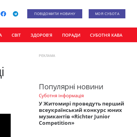
ПОВІДОМИТИ НОВИНУ
МОЯ СУБОТА
А
СВІТ
ЗДОРОВ’Я
ПОРАДИ
СУБОТНЯ КАВА
РЕКЛАМА
і
Популярні новини
Суботня інформація
У Житомирі проведуть перший
всеукраїнський конкурс юних
музикантів «Richter Junior
Competition»