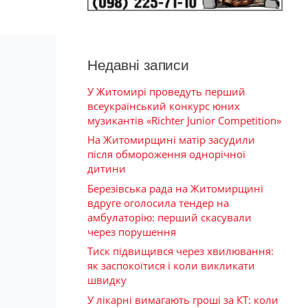
Недавні записи
У Житомирі проведуть перший
всеукраїнський конкурс юних
музикантів «Richter Junior Competition»
На Житомирщині матір засудили
після обмороження однорічної
дитини
Березівська рада на Житомирщині
вдруге оголосила тендер на
амбулаторію: перший скасували
через порушення
Тиск підвищився через хвилювання:
як заспокоїтися і коли викликати
швидку
У лікарні вимагають гроші за КТ: коли