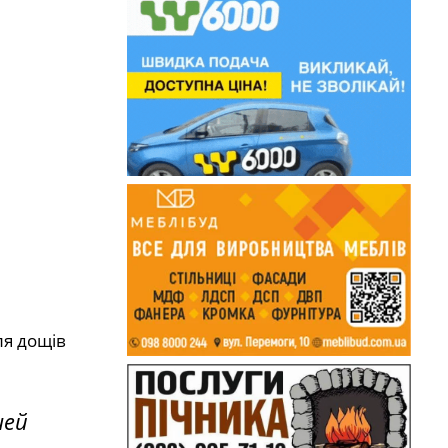
ля дощів
шей