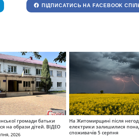
ПІДПИСАТИСЬ НА FACEBOOK СПІЛ
инської громади батьки
На Житомирщині після негод
я на образи дітей. ВІДЕО
електрики залишилися понад
споживачів 5 серпня
рпня, 2026