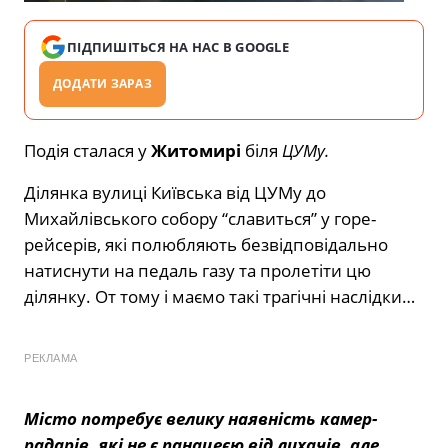
ПІДПИШІТЬСЯ НА НАС В GOOGLE
ДОДАТИ ЗАРАЗ
Подія сталася у
Житомирі
біля
ЦУМу.
Ділянка вулиці Київська від ЦУМу до
Михайлівського собору “славиться” у горе-
рейсерів, які полюбляють безвідповідально
натиснути на педаль газу та пролетіти цю
ділянку. От тому і маємо такі трагічні наслідки…
РЕКЛАМА
Місто потребує велику наявність камер-
радарів, які не є панацеєю від лихачів, але