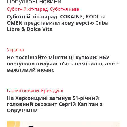
Популярні новини
Суботній хіт-парад
,
Суботня кава
Суботній хіт-парад: COKAINÉ, KODI та
OMEN представили нову версію Cuba
Libre & Dolce Vita
Україна
Не поспішайте міняти ці купюри: НБУ
поступово вилучає п’ять номіналів, але є
важливий нюанс
Гарячі новини
,
Крик душі
На Херсонщині загинув 51-річний
головний сержант Сергій Капітан з
Овруччини