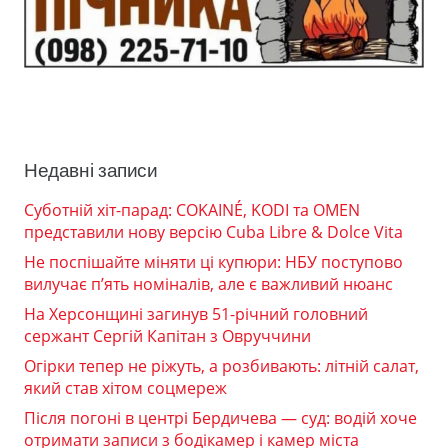
Недавні записи
Суботній хіт-парад: COKAINÉ, KODI та OMEN
представили нову версію Cuba Libre & Dolce Vita
Не поспішайте міняти ці купюри: НБУ поступово
вилучає п’ять номіналів, але є важливий нюанс
На Херсонщині загинув 51-річний головний
сержант Сергій Капітан з Овруччини
Огірки тепер не ріжуть, а розбивають: літній салат,
який став хітом соцмереж
Після погоні в центрі Бердичева — суд: водій хоче
отримати записи з бодікамер і камер міста