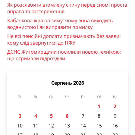
Як розслабити втомлену спину перед сном: проста
вправа та застереження
Кабачкова ікра на зиму: чому вона виходить
водянистою і як виправити помилку
Не всі пенсійні доплати призначають без заяви:
кому слід звернутися до ПФУ
ДСНС Житомирщини посилили новою технікою:
що отримали підрозділи
Серпень 2026
Пн
Вт
Ср
Чт
Пт
Сб
Нд
1
2
3
4
5
6
7
8
9
10
11
12
13
14
15
16