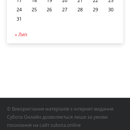
17
18
19
20
21
22
23
24
25
26
27
28
29
30
31
« Лип
© Використання матеріалів з інтернет-видання
Субота Онлайн дозволяється лише за умови
посилання на сайт subota.online