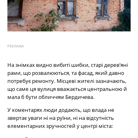
РЕКЛАМА
На знімках видно вибиті шибки, старі дерев’яні
рами, що розвалюються, та фасад, який давно
потребує ремонту. Місцеві жителі зазначають,
що саме ця вулиця вважається центральною й
мала б бути обличчям Бердичева.
У коментарях люди додають, що влада не
звертає уваги ні на руїни, ні на відсутність
елементарних зручностей у центрі міста: