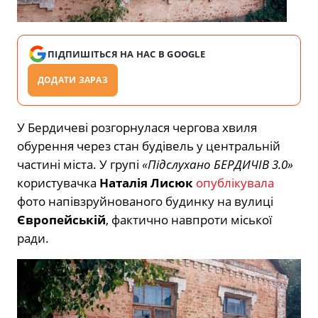
ПІДПИШІТЬСЯ НА НАС В GOOGLE
ДОДАТИ ЗАРАЗ
У Бердичеві розгорнулася чергова хвиля
обурення через стан будівель у центральній
частині міста. У групі
«Підслухано БЕРДИЧІВ 3.0»
користувачка
Наталія Лисюк
опублікувала
фото напівзруйнованого будинку на вулиці
Європейській
, фактично навпроти міської
ради.