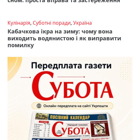
сном: проста вправа та застереження
Кулінарія
,
Суботні поради
,
Україна
Кабачкова ікра на зиму: чому вона
виходить водянистою і як виправити
помилку