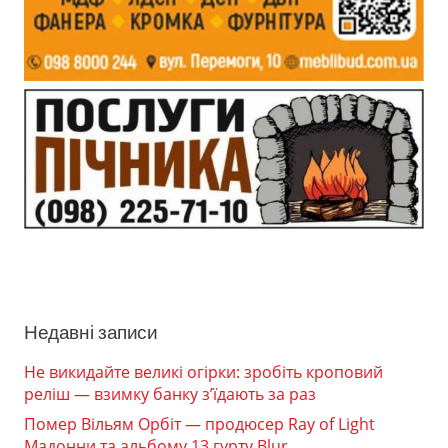
Недавні записи
Не викидайте великі огірки: зробіть кроповий
реліш — взимку банку з’їдають за раз
Помер Вільям Орбіт — продюсер Ray of Light
Мадонни та альбому 13 гурту Blur