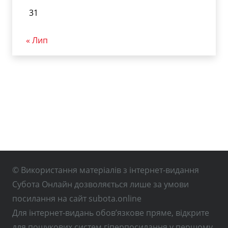
31
« Лип
© Використання матеріалів з інтернет-видання
Субота Онлайн дозволяється лише за умови
посилання на сайт subota.online
Для інтернет-видань обов’язкове пряме, відкрите
для пошукових систем гіперпосилання у першому