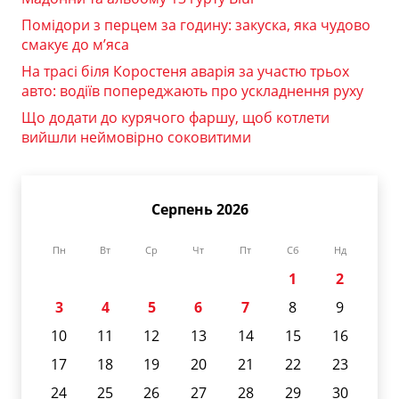
Помідори з перцем за годину: закуска, яка чудово
смакує до м’яса
На трасі біля Коростеня аварія за участю трьох
авто: водіїв попереджають про ускладнення руху
Що додати до курячого фаршу, щоб котлети
вийшли неймовірно соковитими
Серпень 2026
Пн
Вт
Ср
Чт
Пт
Сб
Нд
1
2
3
4
5
6
7
8
9
10
11
12
13
14
15
16
17
18
19
20
21
22
23
24
25
26
27
28
29
30