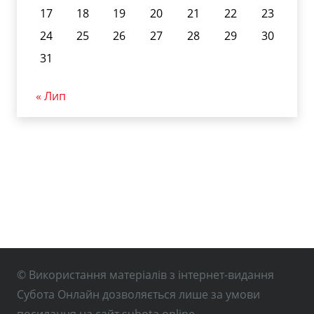
17
18
19
20
21
22
23
24
25
26
27
28
29
30
31
« Лип
© Використання матеріалів з інтернет-видання
Субота Онлайн дозволяється лише за умови
посилання на сайт subota.online