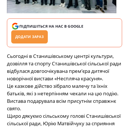
ПІДПИШІТЬСЯ НА НАС В GOOGLE
ДОДАТИ ЗАРАЗ
Сьогодні в Станишівському центрі культури,
дозвілля та спорту Станишівської сільської ради
відбулася довгоочікувана прем’єра дитячої
новорічної вистави «Неспляча красуня».
Це казкове дійство зібрало малечу та їхніх
батьків, які з нетерпінням чекали на цю подію.
Вистава подарувала всім присутнім справжнє
свято.
Щиро дякуємо сільському голові Станишівської
сільської ради, Юрію Матвійчуку за сприяння