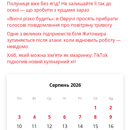
Полуниця вже без ягід? Не залишайте її так до
осені — що зробити з кущами зараз
«Вночі різко будить»: в Овручі просять прибрати
голосові повідомлення про повітряну тривогу
Одне з великих підприємств біля Житомира
зупиняється після атаки: коли відновить роботу —
невідомо
Хліб, який можна зім’яти як хмаринку: TikTok
підхопив новий кулінарний хіт
Серпень 2026
Пн
Вт
Ср
Чт
Пт
Сб
Нд
1
2
3
4
5
6
7
8
9
10
11
12
13
14
15
16