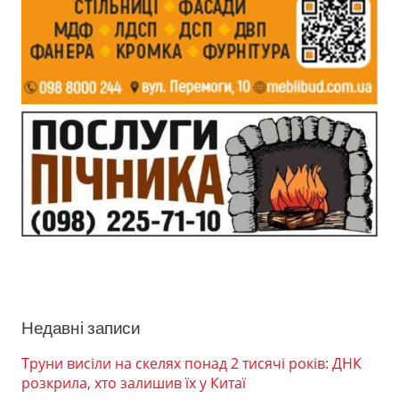
Недавні записи
Труни висіли на скелях понад 2 тисячі років: ДНК
розкрила, хто залишив їх у Китаї