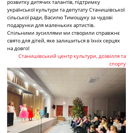
розвитку дитячих талантів, підтримку
української культури та депутату Станишівської
сільської ради, Василю Тимощуку за чудові
подарунки для маленьких артистів
.
Спільними зусиллями ми створили справжнє
свято для дітей, яке залишиться в їхніх серцях
на довго!
Станишівський центр культури, дозвілля та
спорту