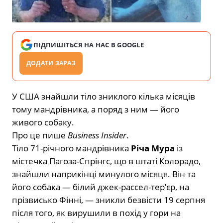
ПІДПИШІТЬСЯ НА НАС В GOOGLE
ДОДАТИ ЗАРАЗ
У США знайшли тіло зниклого кілька місяців
тому мандрівника, а поряд з ним — його
живого собаку.
Про це пише
Business Insider
.
Тіло 71-річного мандрівника
Річа Мура
із
містечка Пагоза-Спрінгс, що в штаті Колорадо,
знайшли наприкінці минулого місяця. Він та
його собака — білий джек-рассел-тер’єр, на
прізвисько Фінні, — зникли безвісти 19 серпня
після того, як вирушили в похід у гори на