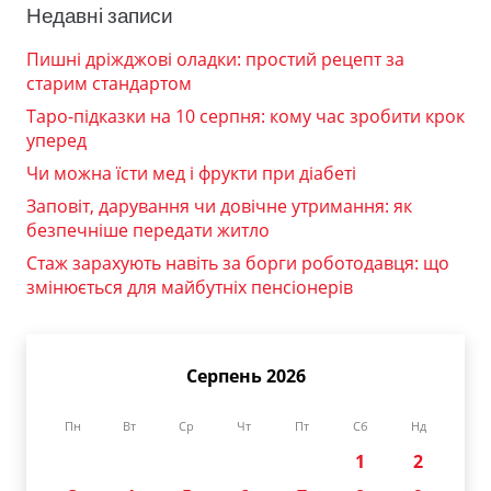
Недавні записи
Пишні дріжджові оладки: простий рецепт за
старим стандартом
Таро-підказки на 10 серпня: кому час зробити крок
уперед
Чи можна їсти мед і фрукти при діабеті
Заповіт, дарування чи довічне утримання: як
безпечніше передати житло
Стаж зарахують навіть за борги роботодавця: що
змінюється для майбутніх пенсіонерів
Серпень 2026
Пн
Вт
Ср
Чт
Пт
Сб
Нд
1
2