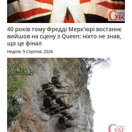
40 років тому Фредді Мерк’юрі востаннє
вийшов на сцену з Queen: ніхто не знав,
що це фінал
Неділя, 9 Серпня, 2026