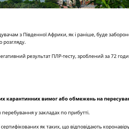
дувачам з Південної Африки, як і раніше, буде заборо
о розгляду.
егативний результат ПЛР-тесту, зроблений за 72 год
их карантинних вимог або обмежень на пересува
 перебування у закладах по прибутті.
, сертифікованих як таких, що відповідають коронаві