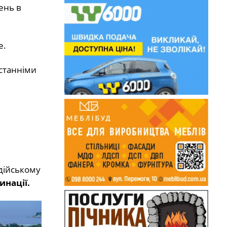
ень в
е.
останніми
ндійському
инації.