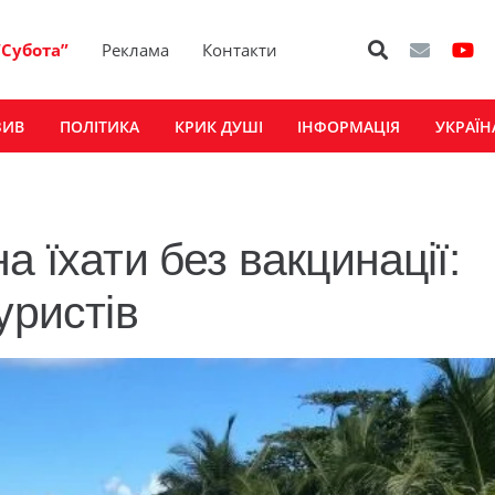
“Субота”
Реклама
Контакти
ЗИВ
ПОЛІТИКА
КРИК ДУШІ
ІНФОРМАЦІЯ
УКРАЇН
а їхати без вакцинації:
уристів