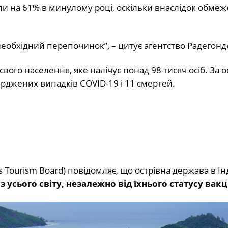
и на 61% в минулому році, оскільки внаслідок обмеж
необхідний перепочинок”, – цитує агентство Радегонд
вого населення, яке налічує понад 98 тисяч осіб. За 
ерджених випадків COVID-19 і 11 смертей.
s Tourism Board) повідомляє, що острівна держава в І
з усього світу, незалежно від їхнього статусу вакц