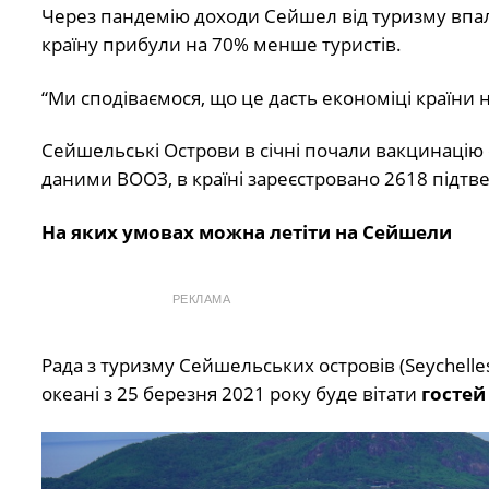
Через пандемію доходи Сейшел від туризму впал
країну прибули на 70% менше туристів.
“Ми сподіваємося, що це дасть економіці країни 
Сейшельські Острови в січні почали вакцинацію с
даними ВООЗ, в країні зареєстровано 2618 підтв
На яких умовах можна летіти на Сейшели
РЕКЛАМА
Рада з туризму Сейшельських островів (Seychelle
океані з 25 березня 2021 року буде вітати
гостей 