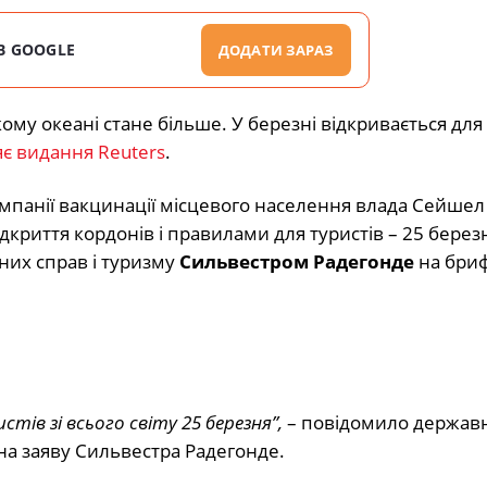
В GOOGLE
ДОДАТИ ЗАРАЗ
кому океані стане більше. У березні відкривається для
є видання Reuters
.
омпанії вакцинації місцевого населення влада Сейшел
ідкриття кордонів і правилами для туристів – 25 берез
них справ і туризму
Сильвестром Радегонде
на бриф
ів зі всього світу 25 березня”,
– повідомило держав
на заяву Сильвестра Радегонде.