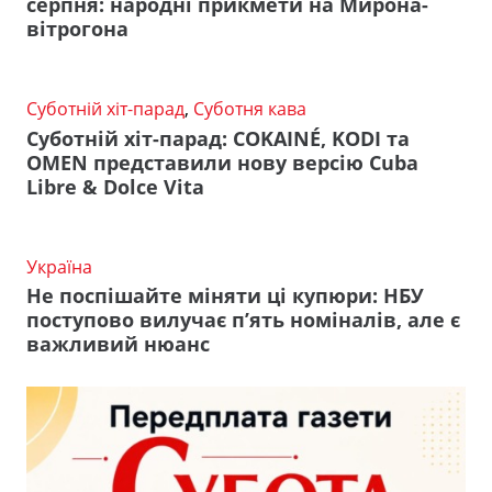
серпня: народні прикмети на Мирона-
вітрогона
Суботній хіт-парад
,
Суботня кава
Суботній хіт-парад: COKAINÉ, KODI та
OMEN представили нову версію Cuba
Libre & Dolce Vita
Україна
Не поспішайте міняти ці купюри: НБУ
поступово вилучає п’ять номіналів, але є
важливий нюанс