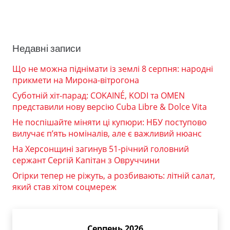
Недавні записи
Що не можна піднімати із землі 8 серпня: народні
прикмети на Мирона-вітрогона
Суботній хіт-парад: COKAINÉ, KODI та OMEN
представили нову версію Cuba Libre & Dolce Vita
Не поспішайте міняти ці купюри: НБУ поступово
вилучає п’ять номіналів, але є важливий нюанс
На Херсонщині загинув 51-річний головний
сержант Сергій Капітан з Овруччини
Огірки тепер не ріжуть, а розбивають: літній салат,
який став хітом соцмереж
Серпень 2026