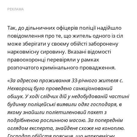
РЕКЛАМА
Так, до дільничних офіцерів поліції надійшло
повідомлення про те, що житель одного із сіл
може зберігати у своєму обійсті заборонену
нарковмісну сировину. Вказані відомості
правоохоронці перевіряли у рамках
розпочатого кримінального провадження.
«За адресою проживання 33-річного жителя с.
Нехворощ було проведено санкціонований
обшук. У ході слідчих дій у недобудованій частині
будинку поліцейські виявили одяг господаря, в
якому знайшли поліетиленовий пакет з
подрібненою рослинною масою. За попереднім
оглядом експерта, знайдене схоже на коноплю.
Господар обійстя пояснив, що нарковмісну