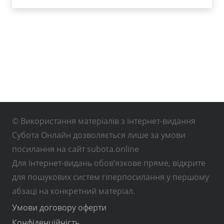
© Використання матеріалів з інтернет-видання
Субота Онлайн дозволяється лише за умови
посилання на сайт subota.online
Для інтернет-видань обов’язкове пряме, відкрите
для пошукових систем гіперпосилання у першому
абзаці на конкретний матеріал.
Умови договору оферти
Конфіденційність