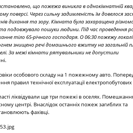
 встановлено, що пожежа виникла в однокімнатній кв
у поверсі. Через сильну задимленість їм довелося з
нів дихання та зору. Кімната була захаращена різно
а подовжувало пошуки людини. Під час проведення ро
анне тіло 65-річного господаря. О 06:30 пожежу локалі
 вогнем знищено речі домашнього вжитку на загальній пл
лі. За межі кімнати рятувальники не допустили
ні.
оловіки особового складу на 1 пожежному авто. Попер
ння правил технічної експлуатації електропобутових 
асті ліквідували ще три пожежі в оселях. Помешкання
ному центрі. Внаслідок останніх пожеж загиблих та
тановлюють фахівці.