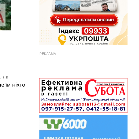
РЕКЛАМА
у
 які
е їм ніхто