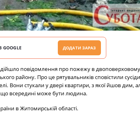
В GOOGLE
ДОДАТИ ЗАРАЗ
 надійшло повідомлення про пожежу в двоповерховом
ого району. Про це рятувальників сповістили сусіди,
лі. Вони стукали у двері квартири, з якої йшов дим, ал
 що всередині може бути людина.
раїни в Житомирській області.