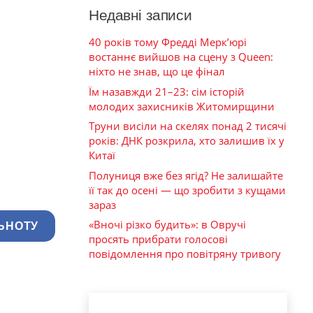
Недавні записи
40 років тому Фредді Мерк’юрі
востаннє вийшов на сцену з Queen:
ніхто не знав, що це фінал
Їм назавжди 21–23: сім історій
молодих захисників Житомирщини
Труни висіли на скелях понад 2 тисячі
років: ДНК розкрила, хто залишив їх у
Китаї
Полуниця вже без ягід? Не залишайте
її так до осені — що зробити з кущами
зараз
«Вночі різко будить»: в Овручі
ЬНОТУ
просять прибрати голосові
повідомлення про повітряну тривогу