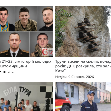
 21–23: сім історій молодих
Труни висіли на скелях понад
 Житомирщини
років: ДНК розкрила, хто зал
Китаї
пня, 2026
Неділя, 9 Серпня, 2026