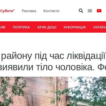
“Субота”
Реклама
Контакти
ЗИВ
ПОЛІТИКА
КРИК ДУШІ
ІНФОРМАЦІЯ
УКРАЇН
айону під час ліквідації
иявили тіло чоловіка. Ф