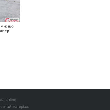
ами: що
сапер
ta.online
ретний матеріал.