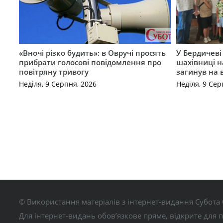
«Вночі різко будить»: в Овручі просять
У Бердичеві 
прибрати голосові повідомлення про
шахівниці н
повітряну тривогу
загинув на 
Неділя, 9 Серпня, 2026
Неділя, 9 Сер
© Використання матеріалів з інтернет-видання Субота 
Для інтернет-видань обов’язкове пряме, відкрите для 