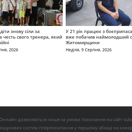
діти знову сіли за
У 21 рік працює з боєприпас
а честь свого тренера, який
вже побачив наймолодший 
війні
Житомирщини
пня, 2026
Неділя, 9 Серпня, 2026
Онлайн дозволяється лише за умови посилання на сайт subo
пошукових систем гіперпосилання у першому абзаці на конк