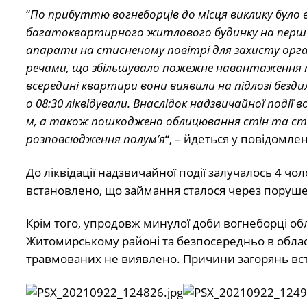
“
По прибуттю вогнеборців до місця виклику було
багатоквартирного житлового будинку на першом
апарати на стисненому повітрі для захисту орга
речами, що збільшувало пожежне навантаження т
всередині квартири вони виявили на підлозі бездих
о 08:30 ліквідували. Внаслідок надзвичайної події
м, а також пошкоджено облицювання стін та сте
розповсюдження полум’я
“, – йдеться у повідомлен
До ліквідації надзвичайної події залучалось 4 ч
встановлено, що займання сталося через поруше
Крім того, упродовж минулої доби вогнеборці обл
Житомирському районі та безпосередньо в облас
травмованих не виявлено. Причини загорянь вс