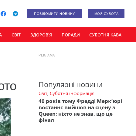
ПОВІДОМИТИ НОВИНУ
МОЯ СУБОТА
А
СВІТ
ЗДОРОВ’Я
ПОРАДИ
СУБОТНЯ КАВА
РЕКЛАМА
ото
Популярні новини
Світ
,
Суботня інформація
40 років тому Фредді Мерк’юрі
востаннє вийшов на сцену з
Queen: ніхто не знав, що це
фінал