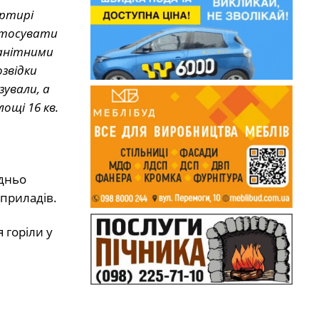
артирі
астосувати
манітними
звідки
зували, а
ощі 16 кв.
едньо
приладів.
 горіли у