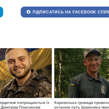
ПІДПИСАТИСЬ НА FACEBOOK СПІЛ
Бердичеві попрощаються із
Корнинська громада провела
 Дмитром Плаксюком
останню путь Захисника Іва