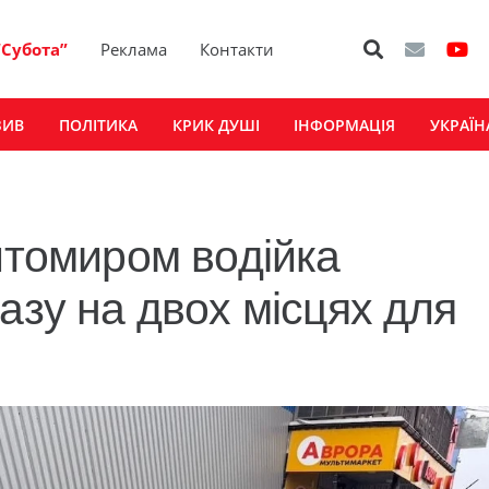
“Субота”
Реклама
Контакти
ЗИВ
ПОЛІТИКА
КРИК ДУШІ
ІНФОРМАЦІЯ
УКРАЇН
итомиром водійка
азу на двох місцях для