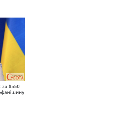
 за $550
тефанішину