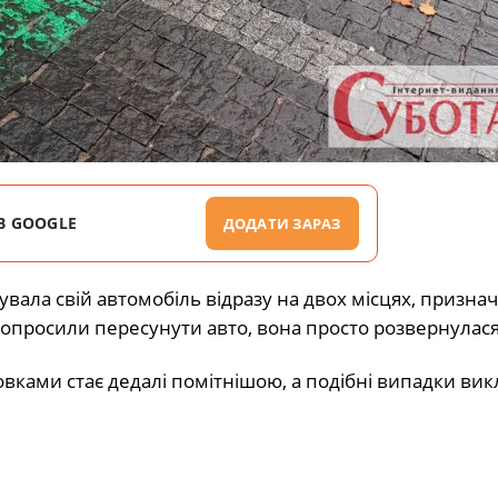
В GOOGLE
ДОДАТИ ЗАРАЗ
вала свій автомобіль відразу на двох місцях, призна
попросили пересунути авто, вона просто розвернулася
овками стає дедалі помітнішою, а подібні випадки ви