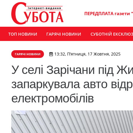
ПЕРЕДПЛАТА газети 
ТОП НОВИНИ
ГАРЯЧІ НОВИНИ
СУБОТНІЙ ЕКСКЛЮ
13:32, П’ятниця, 17 Жовтня, 2025
ГАРЯЧІ НОВИНИ
У селі Зарічани під Ж
запаркувала авто відр
електромобілів