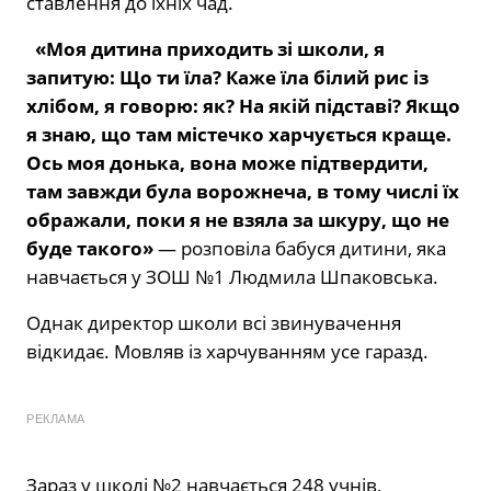
ставлення до їхніх чад.
«Моя дитина приходить зі школи, я
запитую: Що ти їла? Каже їла білий рис із
хлібом, я говорю: як? На якій підставі? Якщо
я знаю, що там містечко харчується краще.
Ось моя донька, вона може підтвердити,
там завжди була ворожнеча, в тому числі їх
ображали, поки я не взяла за шкуру, що не
буде такого»
— розповіла бабуся дитини, яка
навчається у ЗОШ №1 Людмила Шпаковська.
Однак директор школи всі звинувачення
відкидає. Мовляв із харчуванням усе гаразд.
РЕКЛАМА
Зараз у школі №2 навчається 248 учнів,