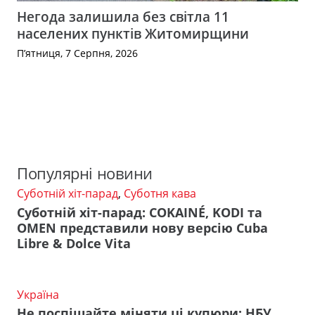
Негода залишила без світла 11
населених пунктів Житомирщини
П’ятниця, 7 Серпня, 2026
Популярні новини
Суботній хіт-парад
,
Суботня кава
Суботній хіт-парад: COKAINÉ, KODI та
OMEN представили нову версію Cuba
Libre & Dolce Vita
Україна
Не поспішайте міняти ці купюри: НБУ