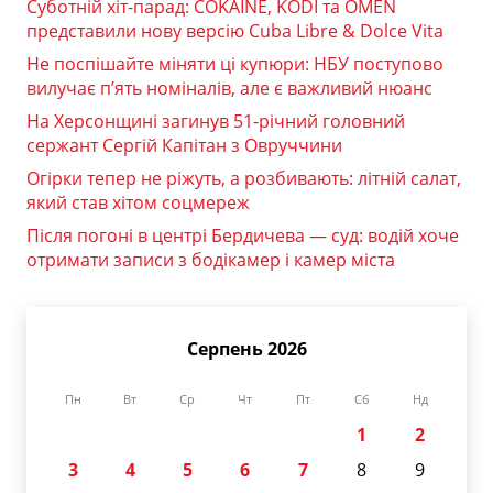
Суботній хіт-парад: COKAINÉ, KODI та OMEN
представили нову версію Cuba Libre & Dolce Vita
Не поспішайте міняти ці купюри: НБУ поступово
вилучає п’ять номіналів, але є важливий нюанс
На Херсонщині загинув 51-річний головний
сержант Сергій Капітан з Овруччини
Огірки тепер не ріжуть, а розбивають: літній салат,
який став хітом соцмереж
Після погоні в центрі Бердичева — суд: водій хоче
отримати записи з бодікамер і камер міста
Серпень 2026
Пн
Вт
Ср
Чт
Пт
Сб
Нд
1
2
3
4
5
6
7
8
9