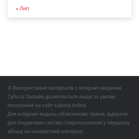
« Лип
© Використання матеріалів з інтернет-видання
Субота Онлайн дозволяється лише за умови
посилання на сайт subota.online
Для інтернет-видань обов’язкове пряме, відкрите
для пошукових систем гіперпосилання у першому
абзаці на конкретний матеріал.