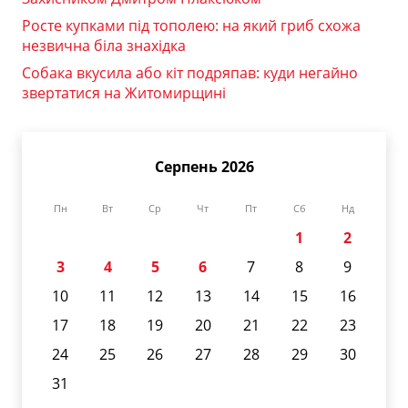
Росте купками під тополею: на який гриб схожа
незвична біла знахідка
Собака вкусила або кіт подряпав: куди негайно
звертатися на Житомирщині
Серпень 2026
Пн
Вт
Ср
Чт
Пт
Сб
Нд
1
2
3
4
5
6
7
8
9
10
11
12
13
14
15
16
17
18
19
20
21
22
23
24
25
26
27
28
29
30
31