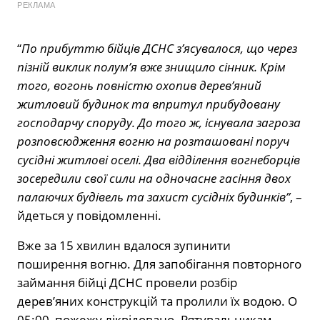
РЕКЛАМА
“
По прибуттю бійців ДСНС з’ясувалося, що через
пізній виклик полум’я вже знищило сінник. Крім
того, вогонь повністю охопив дерев’яний
житловий будинок та впритул прибудовану
господарчу споруду. До того ж, існувала загроза
розповсюдження вогню на розташовані поруч
сусідні житлові оселі. Два відділення вогнеборців
зосередили свої сили на одночасне гасіння двох
палаючих будівель та захист сусідніх будинків”
, –
йдеться у повідомленні.
Вже за 15 хвилин вдалося зупинити
поширення вогню. Для запобігання повторного
займання бійці ДСНС провели розбір
дерев’яних конструкцій та пролили їх водою. О
05:00 пожежу ліквідовано. Рятувальникам