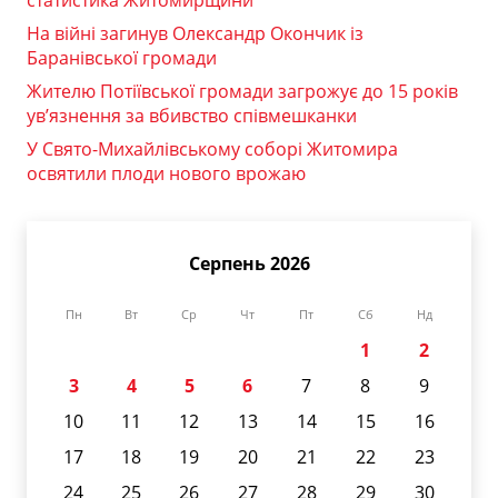
статистика Житомирщини
На війні загинув Олександр Окончик із
Баранівської громади
Жителю Потіївської громади загрожує до 15 років
ув’язнення за вбивство співмешканки
У Свято-Михайлівському соборі Житомира
освятили плоди нового врожаю
Серпень 2026
Пн
Вт
Ср
Чт
Пт
Сб
Нд
1
2
3
4
5
6
7
8
9
10
11
12
13
14
15
16
17
18
19
20
21
22
23
24
25
26
27
28
29
30