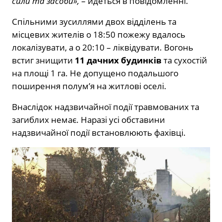
сили та засоби»,
– йдеться в повідомленні.
Спільними зусиллями двох відділень та
місцевих жителів о 18:50 пожежу вдалось
локалізувати, а о 20:10 – ліквідувати. Вогонь
встиг знищити
11 дачних будинків
та сухостій
на площі 1 га. Не допущено подальшого
поширення полумʼя на житлові оселі.
Внаслідок надзвичайної події травмованих та
загиблих немає. Наразі усі обставини
надзвичайної події встановлюють фахівці.