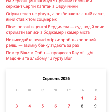
На Херсонщині загинув 51-річний головний
сержант Сергій Капітан з Овруччини
Огірки тепер не ріжуть, а розбивають: літній салат,
який став хітом соцмереж
Після погоні в центрі Бердичева — суд: водій хоче
отримати записи з бодікамер і камер міста
Не викидайте великі огірки: зробіть кроповий
реліш — взимку банку з’їдають за раз
Помер Вільям Орбіт — продюсер Ray of Light
Мадонни та альбому 13 гурту Blur
Серпень 2026
Пн
Вт
Ср
Чт
Пт
Сб
Нд
1
2
3
4
5
6
7
8
9