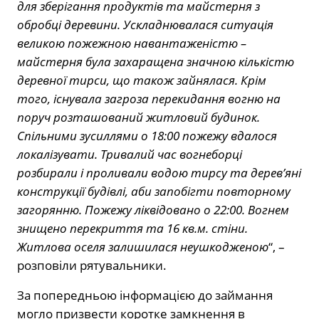
для зберігання продуктів та майстерня з
обробці деревини. Ускладнювалася ситуація
великою пожежною навантаженістю –
майстерня була захаращена значною кількістю
деревної тирси, що також зайнялася. Крім
того, існувала загроза перекидання вогню на
поруч розташований житловий будинок.
Спільними зусиллями о 18:00 пожежу вдалося
локалізувати. Тривалий час вогнеборці
розбирали і проливали водою тирсу та дерев’яні
конструкції будівлі, аби запобігти повторному
загорянню. Пожежу ліквідовано о 22:00. Вогнем
знищено перекриття та 16 кв.м. стіни.
Житлова оселя залишилася неушкодженою
“, –
розповіли рятувальники.
За попередньою інформацією до займання
могло призвести коротке замкнення в