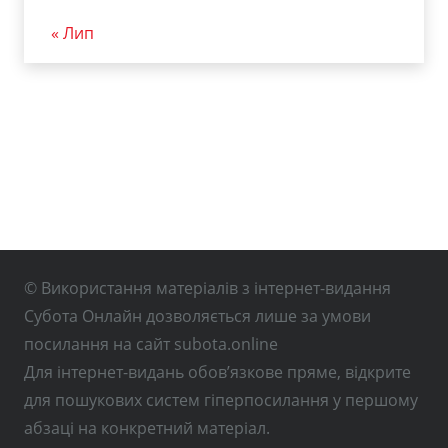
« Лип
© Використання матеріалів з інтернет-видання
Субота Онлайн дозволяється лише за умови
посилання на сайт subota.online
Для інтернет-видань обов’язкове пряме, відкрите
для пошукових систем гіперпосилання у першому
абзаці на конкретний матеріал.