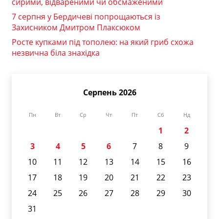
сирими, відвареними чи обсмаженими
7 серпня у Бердичеві попрощаються із
Захисником Дмитром Плаксюком
Росте купками під тополею: на який гриб схожа
незвична біла знахідка
Серпень 2026
Пн
Вт
Ср
Чт
Пт
Сб
Нд
1
2
3
4
5
6
7
8
9
10
11
12
13
14
15
16
17
18
19
20
21
22
23
24
25
26
27
28
29
30
31