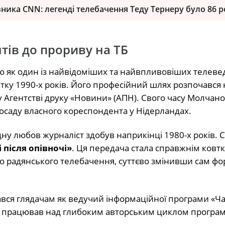
ика CNN: легенді телебачення Теду Тернеру було 86 р
тів до прориву на ТБ
 як один із найвідоміших та найвпливовіших телеве
атку 1990-х років. Його професійний шлях розпочався 
у Агентстві друку «Новини» (АПН). Свого часу Молчан
осаду власного кореспондента у Нідерландах.
у любов журналіст здобув наприкінці 1980-х років. С
і після опівночі»
. Ця передача стала справжнім ковт
о радянського телебачення, суттєво змінивши сам фор
ався глядачам як ведучий інформаційної програми «Ча
но працював над глибоким авторським циклом програм