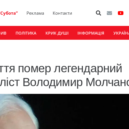
“Субота”
Реклама
Контакти
ЗИВ
ПОЛІТИКА
КРИК ДУШІ
ІНФОРМАЦІЯ
УКРАЇН
иття помер легендарний
аліст Володимир Молчан