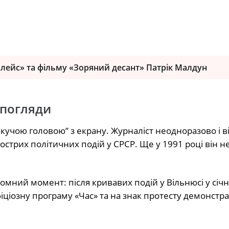
Плейс» та фільму «Зоряний десант» Патрік Малдун
 погляди
учою головою” з екрану. Журналіст неодноразово і в
трих політичних подій у СРСР. Ще у 1991 році він н
омний момент: після кривавих подій у Вільнюсі у січн
ціозну програму «Час» та на знак протесту демонстр