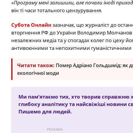
«Програму мені залишили, але почали іноді прих
він ті часи тотального цензурування.
Субота Онлайн
зазначає, що журналіст до остан
вторгнення РФ до України Володимир Молчанов п
незалежних медіа та у спогадах колег по цеху й
антивоєнними та непохитними гуманістичними 
Читати також:
Помер Адріано Гольдшмід: як ди
екологічної моди
Ми пам’ятаємо тих, хто творив справжню ж
глибоку аналітику та найсвіжіші новини св
Пишемо для людей.
РЕКЛАМА