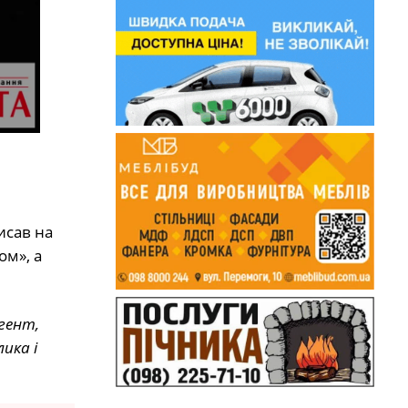
исав на
ом», а
гент,
ика і