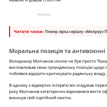
РЕКЛАМА
Читати також:
Помер зірка серіалу «Мелроуз 
Моральна позиція та антивоєнні
Володимир Молчанов ніколи не був просто “балак
висловлював свою громадянську позицію щодо гос
побоявся відкрито критикувати радянську владу.
В одному з відвертих інтерв’ю він згадував перел
року Молчанов категорично відмовився вести офі
викинув свій партійний квиток.