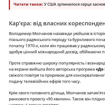
Читати також:
У США зупинилося серце засновн
Кар’єра: від власних кореспонден
Володимир Молчанов назавжди увійшов в історію
пізнього радянського періоду та бурхливого поч
початку 1970-х, коли він працював у радянськом
здобув цінний міжнародний досвід, обіймаючи п
Проте справжню широку популярність і всенародн
на екрани вийшла його авторська програма
«До 
свіжого повітря та проривом для консервативног
подачу телевізійних ефірів того часу.
Крім свого головного дітища, Молчанов запам’ят
ранкового проєкту «90 хвилин». Також він плід
назвою «І довше століття».