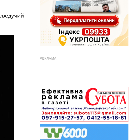
леведучий
РЕКЛАМА