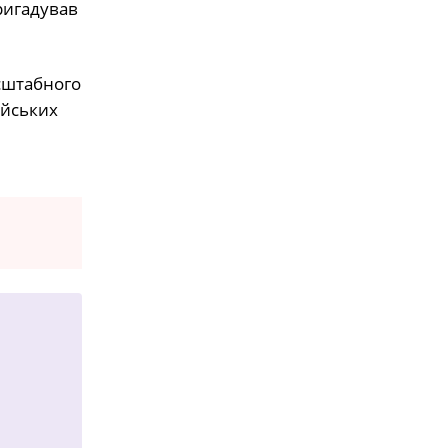
ригадував
асштабного
ійських