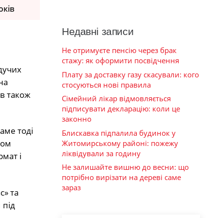
оків
Недавні записи
Не отримуєте пенсію через брак
стажу: як оформити посвідчення
дучих
Плату за доставку газу скасували: кого
на
стосуються нові правила
ов також
Сімейний лікар відмовляється
підписувати декларацію: коли це
законно
аме тоді
Блискавка підпалила будинок у
ком
Житомирському районі: пожежу
ліквідували за годину
мат і
Не залишайте вишню до весни: що
потрібно вирізати на дереві саме
зараз
с» та
 під