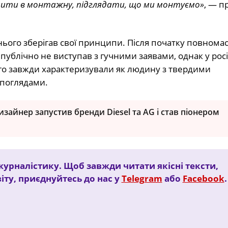
одити в монтажну, підглядати, що ми монтуємо»
, — п
нього зберігав свої принципи. Після початку повном
ублічно не виступав з гучними заявами, однак у рос
ого завжди характеризували як людину з твердими
поглядами.
зайнер запустив бренди Diesel та AG і став піонером
урналістику. Щоб завжди читати якісні тексти,
іту, приєднуйтесь до нас у
Telegram
або
Facebook
.