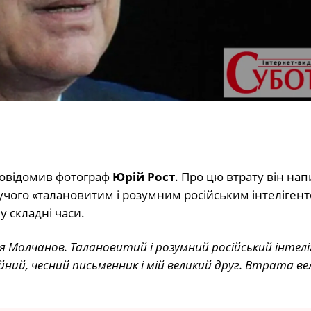
повідомив фотограф
Юрій Рост
. Про цю втрату він нап
учого «талановитим і розумним російським інтелігент
 складні часи.
я Молчанов. Талановитий і розумний російський інтелі
ний, чесний письменник і мій великий друг. Втрата вел