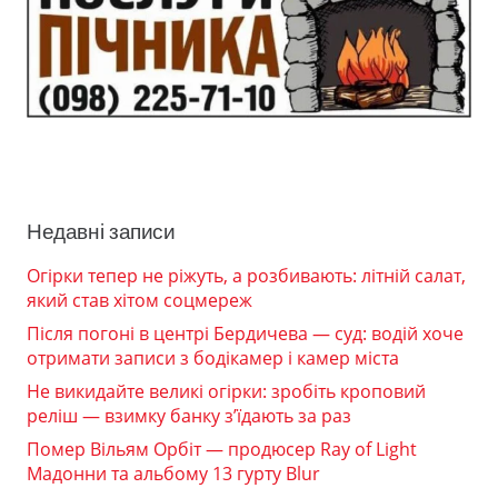
Недавні записи
Огірки тепер не ріжуть, а розбивають: літній салат,
який став хітом соцмереж
Після погоні в центрі Бердичева — суд: водій хоче
отримати записи з бодікамер і камер міста
Не викидайте великі огірки: зробіть кроповий
реліш — взимку банку з’їдають за раз
Помер Вільям Орбіт — продюсер Ray of Light
Мадонни та альбому 13 гурту Blur