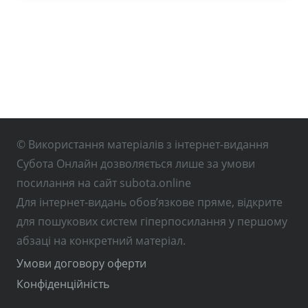
© Використання матеріалів з інтернет-видання
Субота Онлайн дозволяється лише за умови
посилання на сайт subota.online
Для інтернет-видань обов’язкове пряме, відкрите
для пошукових систем гіперпосилання у першому
абзаці на конкретний матеріал.
Умови договору оферти
Конфіденційність