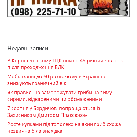
Недавні записи
У Коростенському ТЦК помер 46-річний чоловік
після проходження ВЛК
Мобілізація до 60 років: чому в Україні не
знижують граничний вік
Як правильно заморожувати гриби на зиму —
сирими, відвареними чи обсмаженими
7 серпня у Бердичеві попрощаються із
Захисником Дмитром Плаксюком
Росте купками під тополею: на який гриб схожа
незвична біла знахідка