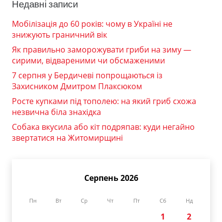
Недавні записи
Мобілізація до 60 років: чому в Україні не
знижують граничний вік
Як правильно заморожувати гриби на зиму —
сирими, відвареними чи обсмаженими
7 серпня у Бердичеві попрощаються із
Захисником Дмитром Плаксюком
Росте купками під тополею: на який гриб схожа
незвична біла знахідка
Собака вкусила або кіт подряпав: куди негайно
звертатися на Житомирщині
Серпень 2026
Пн
Вт
Ср
Чт
Пт
Сб
Нд
1
2