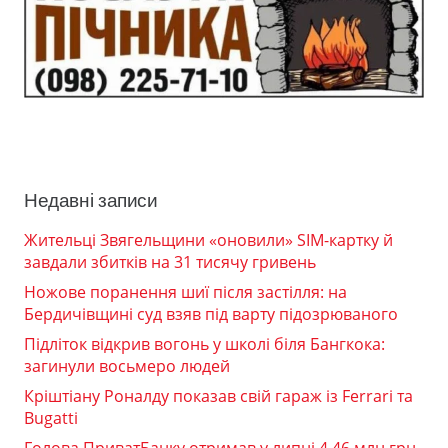
Недавні записи
Жительці Звягельщини «оновили» SIM-картку й
завдали збитків на 31 тисячу гривень
Ножове поранення шиї після застілля: на
Бердичівщині суд взяв під варту підозрюваного
Підліток відкрив вогонь у школі біля Бангкока:
загинули восьмеро людей
Кріштіану Роналду показав свій гараж із Ferrari та
Bugatti