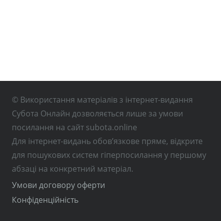
© Використання матеріалів з інтернет-видання
Субота Онлайн дозволяється лише за умови
посилання на сайт subota.online
Для інтернет-видань обов’язкове пряме, відкрите
для пошукових систем гіперпосилання у першому
абзаці на конкретний матеріал.
Умови договору оферти
Конфіденційність