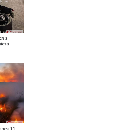
ся з
іста
лося 11