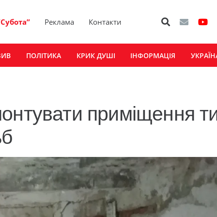
“Субота”
Реклама
Контакти
ЗИВ
ПОЛІТИКА
КРИК ДУШІ
ІНФОРМАЦІЯ
УКРАЇН
монтувати приміщення т
ьб