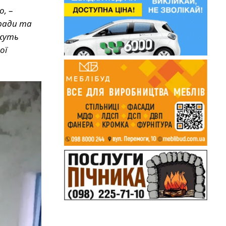
о,
–
 ради та
ожуть
ої