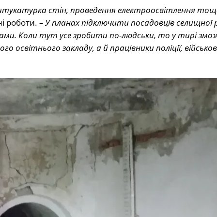
штукатурка стін, проведення електроосвітлення тощ
ні роботи.
– У планах підключити посадовців селищної
ами. Коли тут усе зробити по-людськи, то у тирі зм
о освітнього закладу, а й працівники поліції, військов