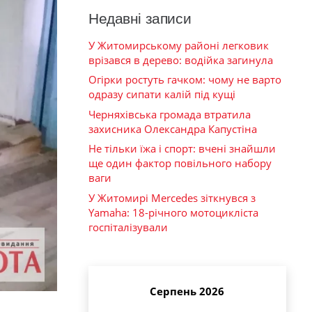
Недавні записи
У Житомирському районі легковик
врізався в дерево: водійка загинула
Огірки ростуть гачком: чому не варто
одразу сипати калій під кущі
Черняхівська громада втратила
захисника Олександра Капустіна
Не тільки їжа і спорт: вчені знайшли
ще один фактор повільного набору
ваги
У Житомирі Mercedes зіткнувся з
Yamaha: 18-річного мотоцикліста
госпіталізували
Серпень 2026