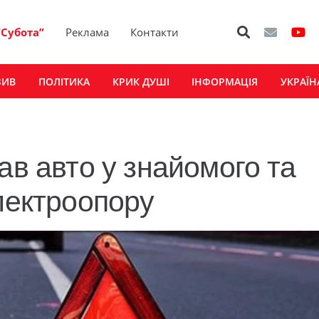
“Субота”
Реклама
Контакти
ЗИВ
ПОЛІТИКА
КРИК ДУШІ
ІНФОРМАЦІЯ
УКРАЇН
ав авто у знайомого та
електроопору