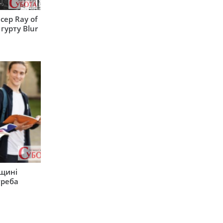
сер Ray of
гурту Blur
рщині
треба