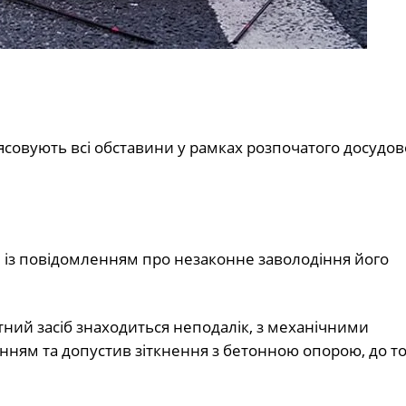
з’ясовують всі обставини у рамках розпочатого досудов
н із повідомленням про незаконне заволодіння його
ртний засіб знаходиться неподалік, з механічними
нням та допустив зіткнення з бетонною опорою, до то