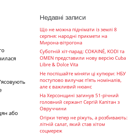
Недавні записи
Що не можна піднімати із землі 8
серпня: народні прикмети на
Мирона-вітрогона
го
Суботній хіт-парад: COKAINÉ, KODI та
OMEN представили нову версію Cuba
вилася
Libre & Dolce Vita
Не поспішайте міняти ці купюри: НБУ
поступово вилучає п’ять номіналів,
з’ясовують
але є важливий нюанс
е
На Херсонщині загинув 51-річний
головний сержант Сергій Капітан з
Овруччини
дян або
Огірки тепер не ріжуть, а розбивають:
літній салат, який став хітом
соцмереж