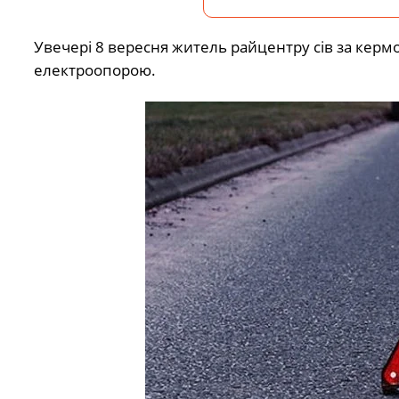
Увечері 8 вересня житель райцентру сів за керм
електроопорою.