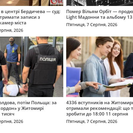
і в центрі Бердичева — суд:
Помер Вільям Орбіт — продю
отримати записи з
Light Мадонни та альбому 13 
 камер міста
П’ятниця, 7 Серпня, 2026
ерпня, 2026
лдова, потім Польща: за
4336 вступників на Житоми
кордон» у Житомирі
отримали рекомендації: що 
 тисяч
зробити до 18:00 11 серпня
ерпня, 2026
П’ятниця, 7 Серпня, 2026