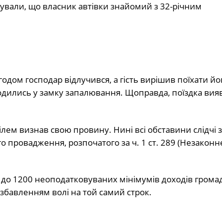
сували, що власник автівки знайомий з 32-річним
годом господар відлучився, а гість вирішив поїхати йо
одились у замку запалювання. Щоправда, поїздка вия
ем визнав свою провину. Нині всі обставини слідчі 
 провадження, розпочатого за ч. 1 ст. 289 (Незаконн
 до 1200 неоподатковуваних мінімумів доходів грома
озбавленням волі на той самий строк.