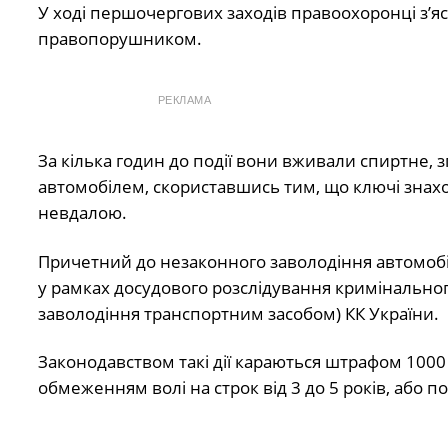
У ході першочергових заходів правоохоронці з’я
правопорушником.
РЕКЛАМА
За кілька годин до події вони вживали спиртне, з
автомобілем, скориставшись тим, що ключі знах
невдалою.
Причетний до незаконного заволодіння автомобіл
у рамках досудового розслідування кримінального
заволодіння транспортним засобом) КК України.
Законодавством такі дії караються штрафом 1000
обмеженням волі на строк від 3 до 5 років, або п