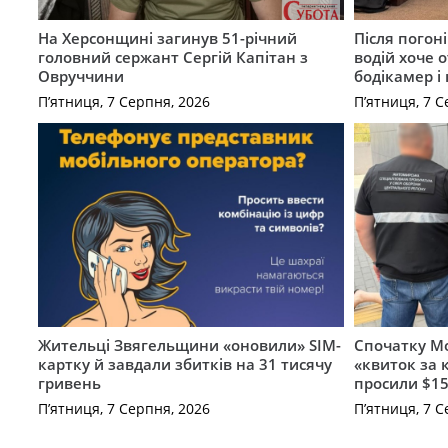
На Херсонщині загинув 51-річний
Після погон
головний сержант Сергій Капітан з
водій хоче 
Овруччини
бодікамер і
П’ятниця, 7 Серпня, 2026
П’ятниця, 7 С
Жительці Звягельщини «оновили» SIM-
Спочатку Мо
картку й завдали збитків на 31 тисячу
«квиток за 
гривень
просили $15
П’ятниця, 7 Серпня, 2026
П’ятниця, 7 С