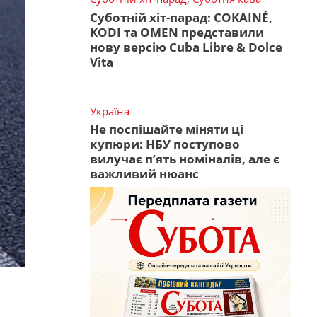
Суботній хіт-парад: COKAINÉ,
KODI та OMEN представили
нову версію Cuba Libre & Dolce
Vita
Україна
Не поспішайте міняти ці
купюри: НБУ поступово
вилучає п’ять номіналів, але є
важливий нюанс