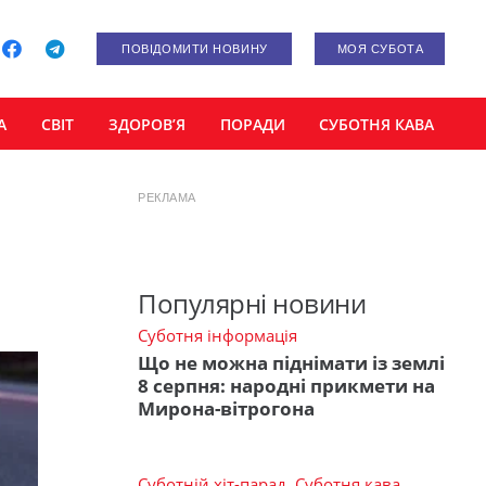
ПОВІДОМИТИ НОВИНУ
МОЯ СУБОТА
А
СВІТ
ЗДОРОВ’Я
ПОРАДИ
СУБОТНЯ КАВА
РЕКЛАМА
Популярні новини
Суботня інформація
Що не можна піднімати із землі
8 серпня: народні прикмети на
Мирона-вітрогона
Суботній хіт-парад
,
Суботня кава