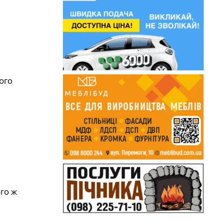
ого
го ж