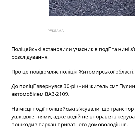
РЕКЛАМА
Поліцейські встановили учасників події та нині 
розслідування.
Про це повідомляє поліція Житомирської області.
До поліції звернувся 30-річний житель смт Пули
автомобілем ВАЗ-2109.
На місці події поліцейські з’ясували, що транспо
ушкодженнями, адже водій не впорався з керува
пошкодив паркан приватного домоволодіння.