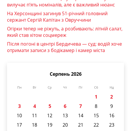
вилучає п’ять номіналів, але є важливий нюанс
На Херсонщині загинув 51-річний головний
сержант Сергій Капітан з Овруччини
Огірки тепер не ріжуть, а розбивають: літній салат,
який став хітом соцмереж
Після погоні в центрі Бердичева — суд: водій хоче
отримати записи з бодікамер і камер міста
Серпень 2026
Пн
Вт
Ср
Чт
Пт
Сб
Нд
1
2
3
4
5
6
7
8
9
10
11
12
13
14
15
16
17
18
19
20
21
22
23