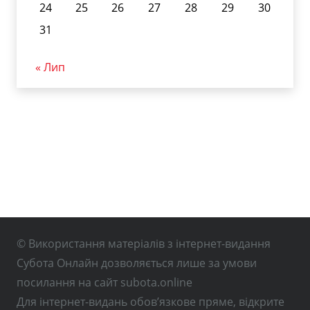
24
25
26
27
28
29
30
31
« Лип
© Використання матеріалів з інтернет-видання
Субота Онлайн дозволяється лише за умови
посилання на сайт subota.online
Для інтернет-видань обов’язкове пряме, відкрите