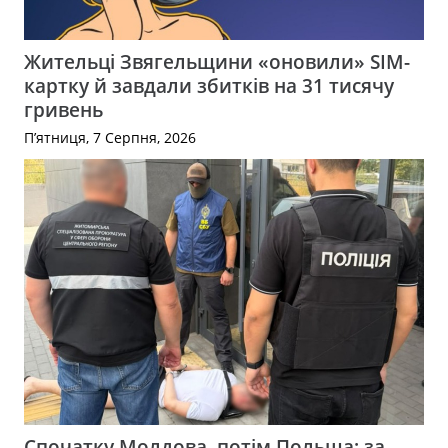
Жительці Звягельщини «оновили» SIM-
картку й завдали збитків на 31 тисячу
гривень
П’ятниця, 7 Серпня, 2026
Спочатку Молдова, потім Польща: за