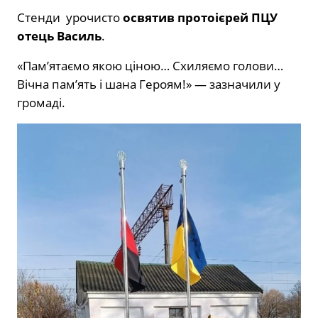
Стенди урочисто
освятив протоієрей ПЦУ
отець Василь
.
«Пам’ятаємо якою ціною… Схиляємо голови…
Вічна пам’ять і шана Героям!» — зазначили у
громаді.