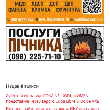
Недавні записи
Суботній хіт-парад: COKAINÉ, KODI та OMEN
представили нову версію Cuba Libre & Dolce Vita
Не поспішайте міняти ці купюри: НБУ поступово