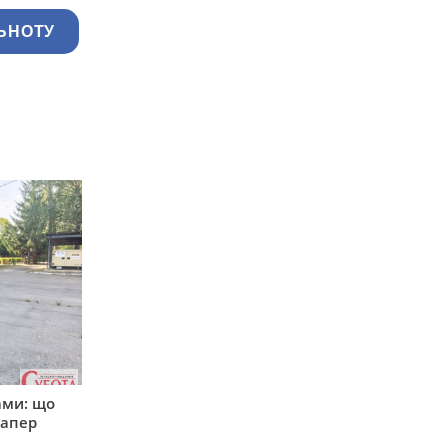
ЬНОТУ
ами: що
сапер