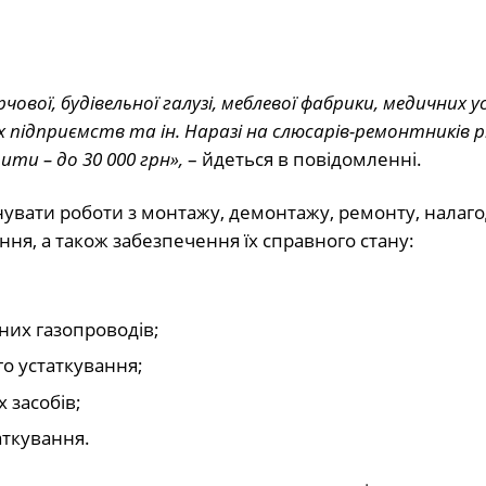
вої, будівельної галузі, меблевої фабрики, медичних у
підприємств та ін. Наразі на слюсарів-ремонтників рі
ити – до 30 000 грн»,
– йдеться в повідомленні.
нувати роботи з монтажу, демонтажу, ремонту, налаг
ння, а також забезпечення їх справного стану:
мних газопроводів;
го устаткування;
 засобів;
аткування.