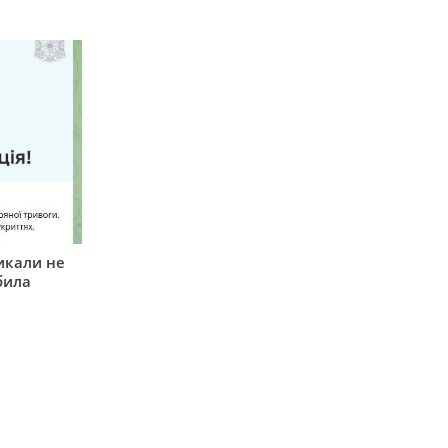
икали не
била