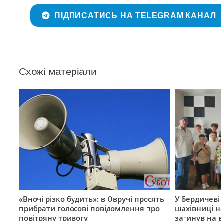
ПІДПИСАТИСЬ НА TELEGRAM КАНАЛ
Схожі матеріали
«Вночі різко будить»: в Овручі просять
У Бердичеві 
прибрати голосові повідомлення про
шахівниці н
повітряну тривогу
загинув на 