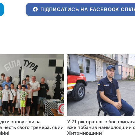
ПІДПИСАТИСЬ НА FACEBOOK СПІЛ
діти знову сіли за
У 21 рік працює з боєприпас
а честь свого тренера, який
вже побачив наймолодший 
війні
Житомирщини