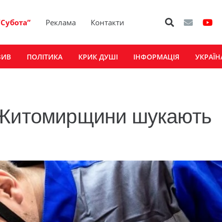
“Субота”
Реклама
Контакти
ЗИВ
ПОЛІТИКА
КРИК ДУШІ
ІНФОРМАЦІЯ
УКРАЇН
 Житомирщини шукають