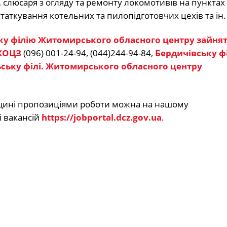
слюсаря з огляду та ремонту локомотивів на пунктах
таткування котельних та пилопідготовчих цехів та ін.
у філію Житомирського обласного центру зайнят
 ЖОЦЗ
(096) 001-24-94, (044)244-94-84,
Бердичівську ф
ську філі. Житомирського обласного центру
щині пропозиціями роботи можна на нашому
 вакансій
https://jobportal.dcz.gov.ua
.