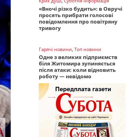
Крик душі
,
Суботня інформація
«Вночі різко будить»: в Овручі
просять прибрати голосові
повідомлення про повітряну
тривогу
Гарячі новини
,
Топ новини
Одне з великих підприємств
біля Житомира зупиняється
після атаки: коли відновить
роботу — невідомо