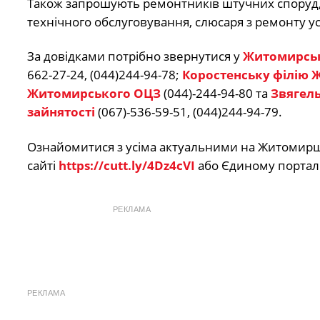
Також запрошують ремонтників штучних споруд, 
технічного обслуговування, слюсаря з ремонту ус
За довідками потрібно звернутися у
Житомирськ
662-27-24, (044)244-94-78;
Коростенську філію
Житомирського ОЦЗ
(044)-244-94-80 та
Звягель
зайнятості
(067)-536-59-51, (044)244-94-79.
Ознайомитися з усіма актуальними на Житомир
сайті
https://cutt.ly/4Dz4cVI
або Єдиному порталі
РЕКЛАМА
РЕКЛАМА