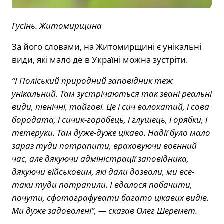
Гусінь. Житомирщина
За його словами, на Житомирщині є унікальні
види, які мало де в Україні можна зустріти.
“І Поліський природний заповідник теж
унікальний. Там зустрічаються так звані реальні
види, північні, тайгові. Це і сич волохатий, і сова
бородата, і сичик-горобець, і глушець, і орябки, і
тетеруки. Там дуже-дуже цікаво. Надії було мало
зараз туди потрапити, враховуючи воєнний
час, але дякуючи адміністрації заповідника,
дякуючи військовим, які дали дозволи, ми все-
таки туди потрапили. І вдалося побачити,
почути, сфотографувати багато цікавих видів.
Ми дуже задоволені”, — сказав Олег Шеремет.