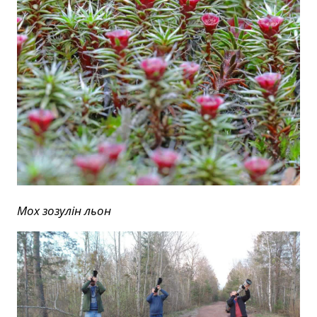
Мох зозулін льон