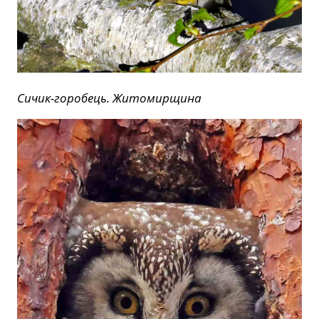
Сичик-горобець. Житомирщина