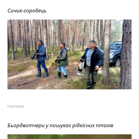
Сичик-горобець
РЕКЛАМА
Бьордвотчери у пошуках рідкісних птахів