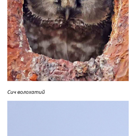
Сич волохатий