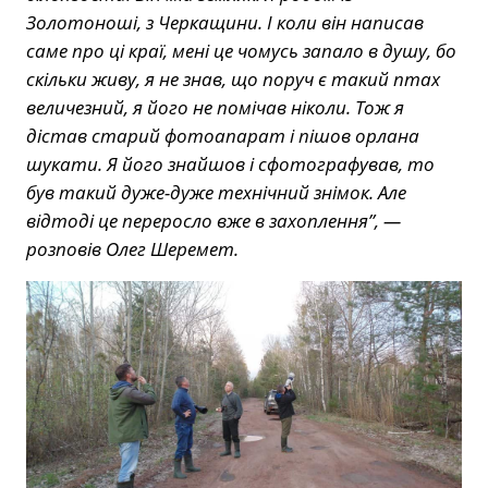
Золотоноші, з Черкащини. І коли він написав
саме про ці краї, мені це чомусь запало в душу, бо
скільки живу, я не знав, що поруч є такий птах
величезний, я його не помічав ніколи. Тож я
дістав старий фотоапарат і пішов орлана
шукати. Я його знайшов і сфотографував, то
був такий дуже-дуже технічний знімок. Але
відтоді це переросло вже в захоплення”, —
розповів Олег Шеремет.